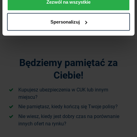
Zezwól na wszystkie
1
2
3
4
Spersonalizuj
Sprawdź ceny OC/AC
Będziemy pamiętać za
Ciebie!
Kupujesz ubezpieczenia w CUK lub innym
miejscu?
Nie pamiętasz, kiedy kończą się Twoje polisy?
Nie wiesz, kiedy jest dobry czas na porównanie
innych ofert na rynku?