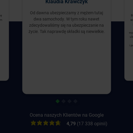
Klaudia Krawczyk
Od dawna ubezpieczamy z mężem tutaj
zę
B
dwa samochody. W tym roku nawet
ym
sz
zdecydowaliśmy się na ubezpieczanie na
życie. Tak naprawdę składki są niewielkie.
wyp
ub
i 
1
2
3
4
Ocena naszych Klientów na Google
4,79
(17 338 opinii)