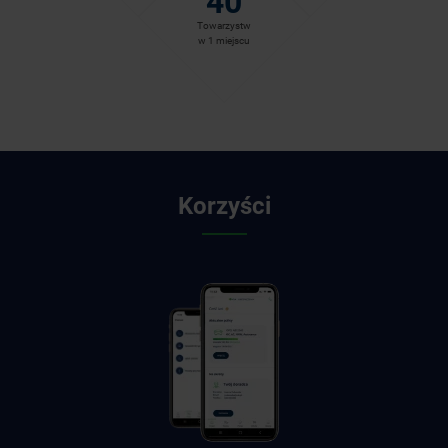
40
Towarzystw
w 1 miejscu
Korzyści