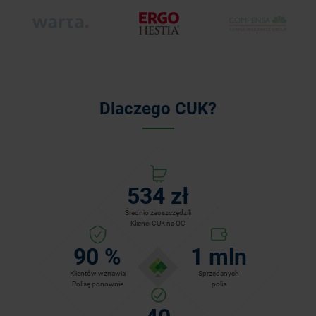
Dlaczego CUK?
534
zł
Średnio zaoszczędzili
Klienci CUK na OC
90
%
1
mln
Klientów wznawia
Sprzedanych
Polisę ponownie
polis