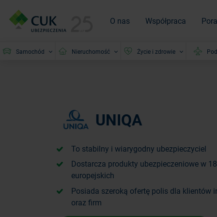
O nas
Współpraca
Por
Samochód
Nieruchomość
Życie i zdrowie
Pod
UNIQA
To stabilny i wiarygodny ubezpieczyciel
Dostarcza produkty ubezpieczeniowe w 18
europejskich
Posiada szeroką ofertę polis dla klientów
oraz firm