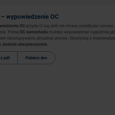
 – wypowiedzenie OC
wiedzenia OC
przyda Ci się, jeśli nie chcesz przedłużać umowy
 rok. Polisę
OC samochodu
możesz wypowiedzieć najpóźniej jed
cem obowiązywania aktualnej umowy. Skorzystaj z wypowiedze
sz
zmienić ubezpieczyciela
.
rz pdf
Pobierz doc