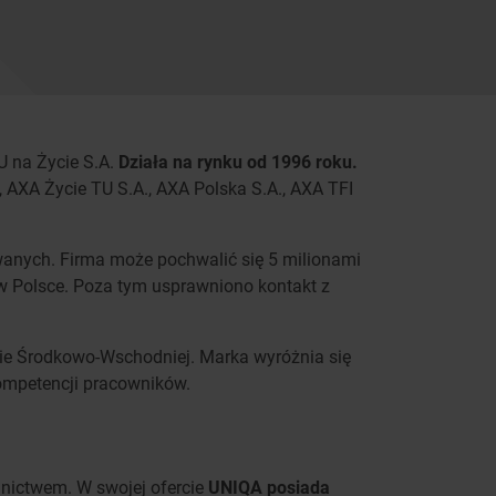
 na Życie S.A.
Działa na rynku od 1996 roku.
, AXA Życie TU S.A., AXA Polska S.A., AXA TFI
owanych. Firma może pochwalić się 5 milionami
 w Polsce. Poza tym usprawniono kontakt z
opie Środkowo-Wschodniej. Marka wyróżnia się
 kompetencji pracowników.
lnictwem. W swojej ofercie
UNIQA posiada