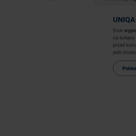
UNIQA
Druk
wypo
na kolejny
przed koń
jeśli chce
Pobie