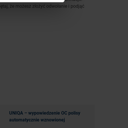
taj, że możesz złożyć odwołanie i podjąć
UNIQA – wypowiedzenie OC polisy
automatycznie wznowionej