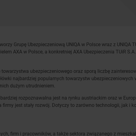
worzy Grupę Ubezpieczeniową UNIQA w Polsce wraz z UNIQA TU
cielem AXA w Polsce, a konkretniej AXA Ubezpieczenia TUiR S.A.
rtę towarzystwa ubezpieczeniowego oraz sporą liczbę zainteres
 czołówki najbardziej popularnych towarzystw ubezpieczeniowych
a nich dużym utrudnieniem.
ajbardziej rozpoznawalna jest na rynku austriackim oraz w Eur
a firmy jest stały rozwój. Dotyczy to zarówno technologii, jak i
nych, firm i pracowników, a także sektora związanego z mieszka