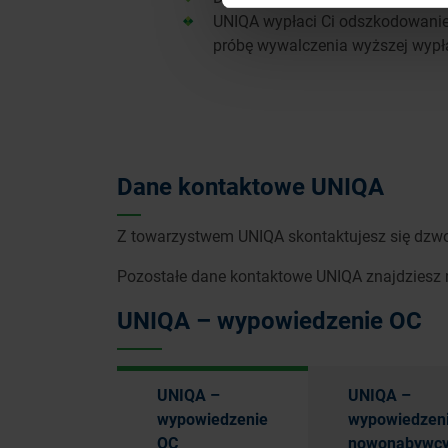
UNIQA wypłaci Ci odszkodowanie,
próbę wywalczenia wyższej wypł
Dane kontaktowe UNIQA
Z towarzystwem UNIQA skontaktujesz się dzwo
Pozostałe dane kontaktowe UNIQA znajdziesz
UNIQA – wypowiedzenie OC
UNIQA –
UNIQA –
wypowiedzenie
wypowiedzen
OC
nowonabywc