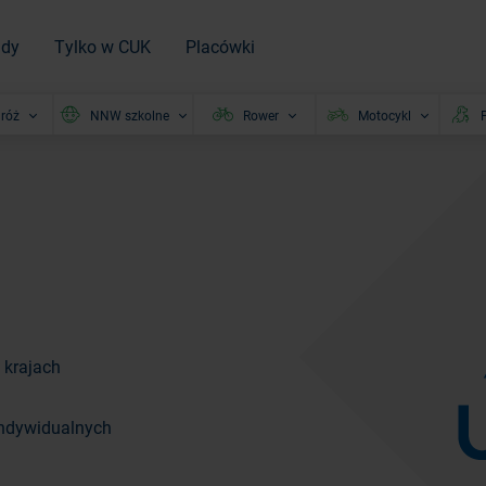
ady
Tylko w CUK
Placówki
róż
NNW szkolne
Rower
Motocykl
P
 krajach
 indywidualnych