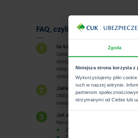
FAQ, czyli najważniejsze pyta
Ile kosztuje AC w UNIQA?
1
Zgoda
Cena ubezpieczenia AC zależy od wiel
ubezpieczasz, ale także Twoja histo
Niniejsza strona korzysta z
cenę polisy. Nie sposób zatem jedno
ubezpieczenia jest skorzystanie z nas
Wykorzystujemy pliki cookie 
ruch w naszej witrynie. Info
Jakie ubezpieczenia dostarcza UNI
2
partnerom społecznościowym
UNIQA oferuje klientom szeroką gamę
otrzymanymi od Ciebie lub u
mieszkaniowe, turystyczne czy firmo
Jak ubiegać się o odszkodowanie z
3
Nie ma wielu formalności, których m
Zgłoś szkodę online lub telefonic
Dostarcz wymagane przez ubezpie