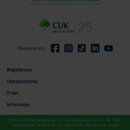
Obserwuj nas:
Facebook
Instagram
TikTok
Linkedin
Youtube
Współpraca
Ubezpieczenia
O nas
Informacje
©2026 CUK Ubezpieczenia Sp. z o.o., ​ul. Grudziądzka 107, 87-100 Toruń.
Contact Center: tel.
22 27 00 337
. Centrala: tel.
56 665 09 00
, e-mail: