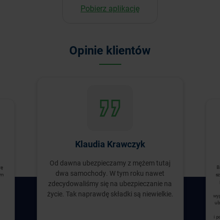
Pobierz aplikację
Opinie klientów
Klaudia Krawczyk
Od dawna ubezpieczamy z mężem tutaj
zę
B
dwa samochody. W tym roku nawet
ym
sz
zdecydowaliśmy się na ubezpieczanie na
życie. Tak naprawdę składki są niewielkie.
wyp
ub
i 