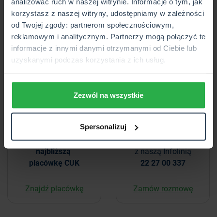
analizować ruch w naszej witrynie. Informacje o tym, jak
Odnawialne źródła energii
korzystasz z naszej witryny, udostępniamy w zależności
od Twojej zgody: partnerom społecznościowym,
reklamowym i analitycznym. Partnerzy mogą połączyć te
informacje z innymi danymi otrzymanymi od Ciebie lub
Kupuj wygodnie
uzyskanymi podczas korzystania z ich usług.
Zezwól na wszystkie
Spersonalizuj
Odwiedź
Skontaktuj się
najbliższą
z naszą Infolinią
placówkę CUK
22 27 00 337
Znajdź placówkę
Zamów rozmowę