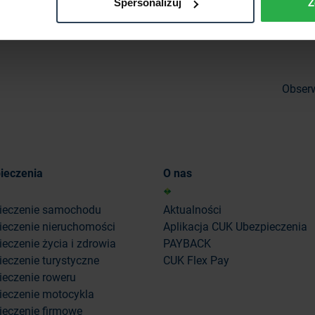
Spersonalizuj
Z
Obserw
ieczenia
O nas
ieczenie samochodu
Aktualności
ieczenie nieruchomości
Aplikacja CUK Ubezpieczenia
eczenie życia i zdrowia
PAYBACK
eczenie turystyczne
CUK Flex Pay
ieczenie roweru
ieczenie motocykla
ieczenie firmowe