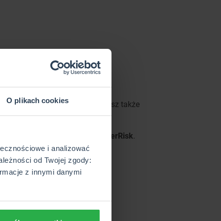
O plikach cookies
onne. Poza tym, w InterRisk możesz także
jednostki samorządu.
urance Group w Polsce: PZM i
InterRisk
.
SA Vienna Insurance Group.
ołecznościowe i analizować
ależności od Twojej zgody:
rmacje z innymi danymi