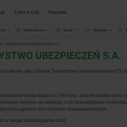
ady
Tylko w CUK
Placówki
róż
NNW szkolne
Rower
Motocykl
P
ISK TOWARZYSTWO UBEZPIECZEŃ S.A.
YSTWO UBEZPIECZEŃ S.A.
. Początkowo jako Szkolne Towarzystwo Ubezpieczeniowe STU 
 Insurance Group działa od 1993 roku i prężnie rozwija się na
 2 milionów klientów, co świadczy o ich doświadczeniu i indywid
siębiorców, agentów oraz brokerów ubezpieczeniowych.
a w swojej szerokiej gamie ofert: