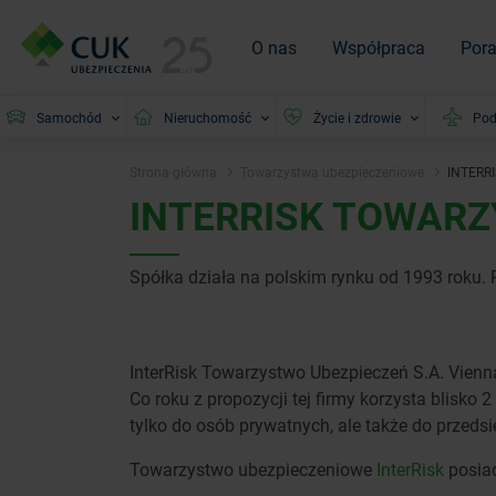
O nas
Współpraca
Por
Samochód
Nieruchomość
Życie i zdrowie
Pod
Strona główna
Towarzystwa ubezpieczeniowe
INTERR
INTERRISK TOWARZ
Spółka działa na polskim rynku od 1993 roku
InterRisk Towarzystwo Ubezpieczeń S.A. Vienna
Co roku z propozycji tej firmy korzysta blisko
tylko do osób prywatnych, ale także do przed
Towarzystwo ubezpieczeniowe
InterRisk
posiad