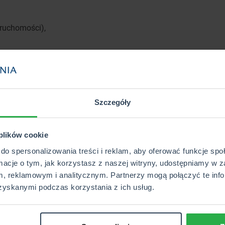
eruchomości),
Szczegóły
 w zakresie ochrony pojedyncze ryzyka, jak i całe pakiety ochr
anki, szkoły, uczelnie, korporacje, całe grupy pracownicze czy 
 plików cookie
óch spółek ubezpieczeniowych należących do Grupy Vienna Ins
Insurance Group przejął wszystkie prawa i obowiązki PZM TU 
do spersonalizowania treści i reklam, aby oferować funkcje sp
rmacje o tym, jak korzystasz z naszej witryny, udostępniamy w z
, reklamowym i analitycznym. Partnerzy mogą połączyć te info
Pobierz pełnomocnictwo
zyskanymi podczas korzystania z ich usług.