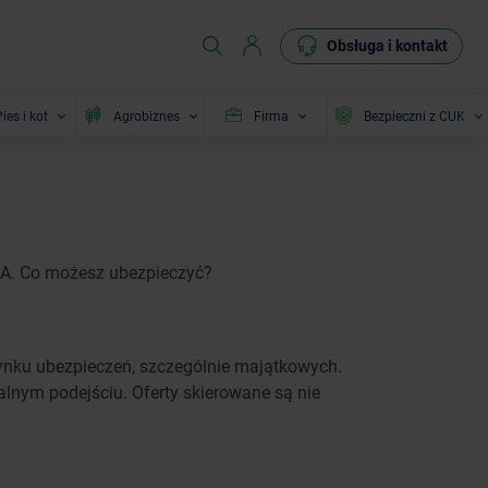
Obsługa i kontakt
ies i kot
Agrobiznes
Firma
Bezpieczni z CUK
SA. Co możesz ubezpieczyć?
 rynku ubezpieczeń, szczególnie majątkowych.
ualnym podejściu. Oferty skierowane są nie