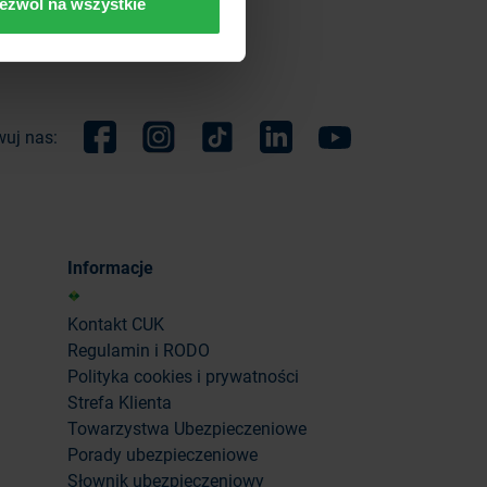
ezwól na wszystkie
uj nas:
Facebook
Instagram
TikTok
Linkedin
Youtube
Informacje
Kontakt CUK
Regulamin i RODO
Polityka cookies i prywatności
Strefa Klienta
Towarzystwa Ubezpieczeniowe
Porady ubezpieczeniowe
Słownik ubezpieczeniowy