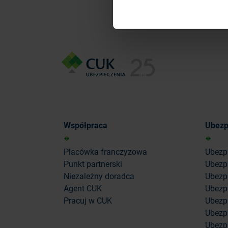
Współpraca
Ubezp
Placówka franczyzowa
Ubezp
Punkt partnerski
Ubezp
Niezależny doradca
Ubezpi
Agent CUK
Ubezpi
Pracuj w CUK
Ubezp
Ubezp
Ubezp