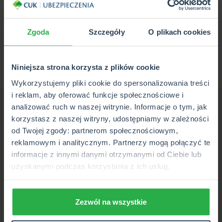
Do sytuacji, w których towarzystwo nie wypłaci
świadczenia, należą m.in.:
dobrowolny udział w aktach przemocy
Zgoda
Szczegóły
O plikach cookies
udział w wojnie
zatajenie choroby
Niniejsza strona korzysta z plików cookie
samobójstwo
Wykorzystujemy pliki cookie do spersonalizowania treści
i reklam, aby oferować funkcje społecznościowe i
Sprawdź realne ceny za
analizować ruch w naszej witrynie. Informacje o tym, jak
korzystasz z naszej witryny, udostępniamy w zależności
ubezpieczenie w CUK
od Twojej zgody: partnerom społecznościowym,
reklamowym i analitycznym. Partnerzy mogą połączyć te
informacje z innymi danymi otrzymanymi od Ciebie lub
uzyskanymi podczas korzystania z ich usług.
Zezwól na wszystkie