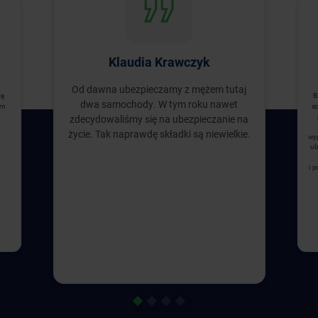
Klaudia Krawczyk
Od dawna ubezpieczamy z mężem tutaj
zę
B
dwa samochody. W tym roku nawet
ym
sz
zdecydowaliśmy się na ubezpieczanie na
życie. Tak naprawdę składki są niewielkie.
wyp
ub
i 
1
2
3
4