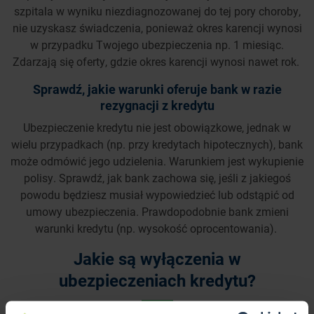
szpitala w wyniku niezdiagnozowanej do tej pory choroby,
nie uzyskasz świadczenia, ponieważ okres karencji wynosi
w przypadku Twojego ubezpieczenia np. 1 miesiąc.
Zdarzają się oferty, gdzie okres karencji wynosi nawet rok.
Sprawdź, jakie warunki oferuje bank w razie
rezygnacji z kredytu
Ubezpieczenie kredytu nie jest obowiązkowe, jednak w
wielu przypadkach (np. przy kredytach hipotecznych), bank
może odmówić jego udzielenia. Warunkiem jest wykupienie
polisy. Sprawdź, jak bank zachowa się, jeśli z jakiegoś
powodu będziesz musiał wypowiedzieć lub odstąpić od
umowy ubezpieczenia. Prawdopodobnie bank zmieni
warunki kredytu (np. wysokość oprocentowania).
Jakie są wyłączenia w
ubezpieczeniach kredytu?