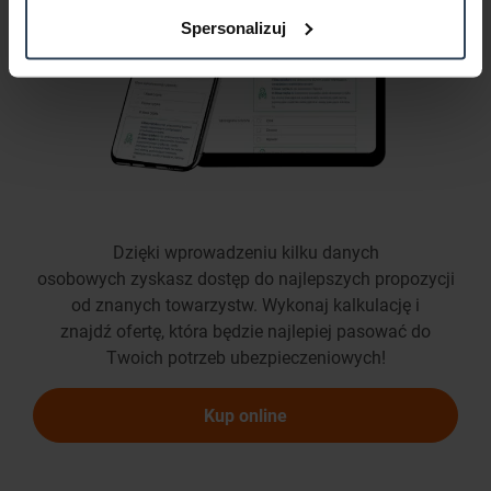
Spersonalizuj
Dzięki wprowadzeniu kilku danych
osobowych zyskasz dostęp do najlepszych propozycji
od znanych towarzystw. Wykonaj kalkulację i
znajdź ofertę, która będzie najlepiej pasować do
Twoich potrzeb ubezpieczeniowych!
Kup online