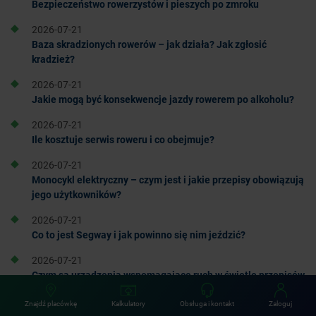
Bezpieczeństwo rowerzystów i pieszych po zmroku
2026-07-21
Baza skradzionych rowerów – jak działa? Jak zgłosić
kradzież?
2026-07-21
Jakie mogą być konsekwencje jazdy rowerem po alkoholu?
2026-07-21
Ile kosztuje serwis roweru i co obejmuje?
2026-07-21
Monocykl elektryczny – czym jest i jakie przepisy obowiązują
jego użytkowników?
2026-07-21
Co to jest Segway i jak powinno się nim jeździć?
2026-07-21
Czym są urządzenia wspomagające ruch w świetle przepisów
ruchu drogowego?
Znajdź placówkę
Kalkulatory
Obsługa i kontakt
Zaloguj
2026-07-21