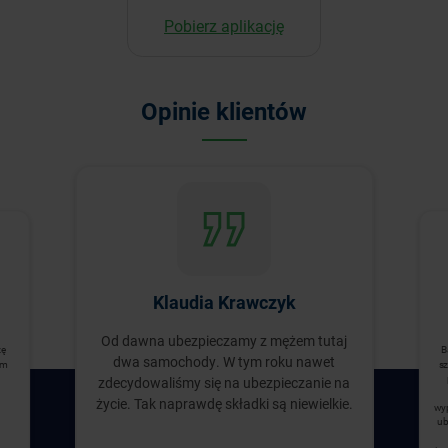
Pobierz aplikację
Opinie klientów
Klaudia Krawczyk
Od dawna ubezpieczamy z mężem tutaj
zę
B
dwa samochody. W tym roku nawet
ym
sz
zdecydowaliśmy się na ubezpieczanie na
życie. Tak naprawdę składki są niewielkie.
wyp
ub