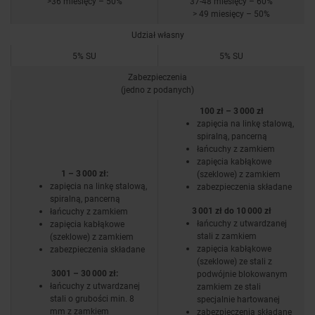
>36 miesięcy – 50%
37-48 miesięcy – 60%
> 49 miesięcy – 50%
Udział własny
5% SU
5% SU
Zabezpieczenia
(jedno z podanych)
100 zł – 3 000 zł
zapięcia na linkę stalową,
spiralną, pancerną
łańcuchy z zamkiem
zapięcia kabłąkowe
1 – 3 000 zł:
(szeklowe) z zamkiem
zapięcia na linkę stalową,
zabezpieczenia składane
spiralną, pancerną
3 001 zł do 10 000 zł
łańcuchy z zamkiem
łańcuchy z utwardzanej
zapięcia kabłąkowe
stali z zamkiem
(szeklowe) z zamkiem
zapięcia kabłąkowe
zabezpieczenia składane
(szeklowe) ze stali z
3001 – 30 000 zł:
podwójnie blokowanym
łańcuchy z utwardzanej
zamkiem ze stali
stali o grubości min. 8
specjalnie hartowanej
mm z zamkiem
zabezpieczenia składane