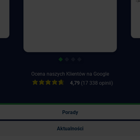
i 
1
2
3
4
Ocena naszych Klientów na Google
4,79
(17 338 opinii)
Porady
Aktualności