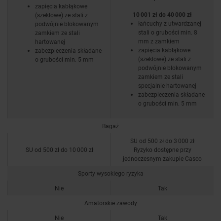
zapięcia kabłąkowe
10 001 zł do 40 000 zł
(szeklowe) ze stali z
łańcuchy z utwardzanej
podwójnie blokowanym
stali o grubości min. 8
zamkiem ze stali
mm z zamkiem
hartowanej
zapięcia kabłąkowe
zabezpieczenia składane
(szeklowe) ze stali z
o grubości min. 5 mm
podwójnie blokowanym
zamkiem ze stali
specjalnie hartowanej
zabezpieczenia składane
o grubości min. 5 mm
Bagaż
SU od 500 zł do 3 000 zł
SU od 500 zł do 10 000 zł
Ryzyko dostępne przy
jednoczesnym zakupie Casco
Sporty wysokiego ryzyka
Nie
Tak
Amatorskie zawody
Nie
Tak