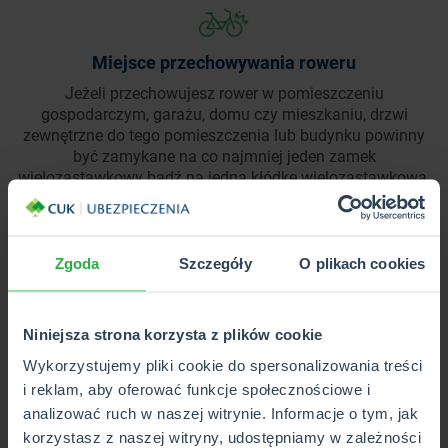
Miejsce przechowywania roweru
Jeżeli przechowujesz rower w pomieszczeniu
gospodarczym, garażu, domu czy mieszkaniu, drzwi
zewnętrzne do tego pomieszczenia lub budynku powinny
być zamykane na co najmniej jeden zamek
wielozastawkowy bądź na jedną kłódkę wielozastawkową.
Z kolei jeśli przechowujesz rower w pomieszczeniu
ogólnodostępnym (np. wózkarni), drzwi muszą być
zamykane na co najmniej jedną kłódkę wielozastawkową,
a rower musi być przytwierdzony na stałe do trwałego
Zgoda
Szczegóły
O plikach cookies
elementu (np. ściany, wieszaka rowerowego).
Niniejsza strona korzysta z plików cookie
Wykorzystujemy pliki cookie do spersonalizowania treści
i reklam, aby oferować funkcje społecznościowe i
Podanie prawdziwej wartości roweru
analizować ruch w naszej witrynie. Informacje o tym, jak
W przypadku zakupu casco zostaniesz zapytany o cenę
korzystasz z naszej witryny, udostępniamy w zależności