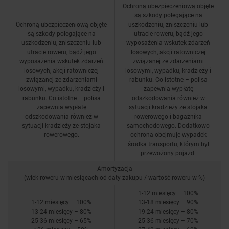
Ochroną ubezpieczeniową objęte
są szkody polegające na
Ochroną ubezpieczeniową objęte
uszkodzeniu, zniszczeniu lub
są szkody polegające na
utracie roweru, bądź jego
uszkodzeniu, zniszczeniu lub
wyposażenia wskutek zdarzeń
utracie roweru, bądź jego
losowych, akcji ratowniczej
wyposażenia wskutek zdarzeń
związanej ze zdarzeniami
losowych, akcji ratowniczej
losowymi, wypadku, kradzieży i
związanej ze zdarzeniami
rabunku. Co istotne – polisa
losowymi, wypadku, kradzieży i
zapewnia wypłatę
rabunku. Co istotne – polisa
odszkodowania również w
zapewnia wypłatę
sytuacji kradzieży ze stojaka
odszkodowania również w
rowerowego i bagażnika
sytuacji kradzieży ze stojaka
samochodowego. Dodatkowo
rowerowego.
ochrona obejmuje wypadek
środka transportu, którym był
przewożony pojazd.
Amortyzacja
(wiek roweru w miesiącach od daty zakupu / wartość roweru w %)
1-12 miesięcy – 100%
1-12 miesięcy – 100%
13-18 miesięcy – 90%
13-24 miesięcy – 80%
19-24 miesięcy – 80%
25-36 miesięcy – 65%
25-36 miesięcy – 70%