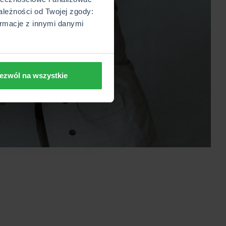
ależności od Twojej zgody:
rmacje z innymi danymi
ezwól na wszystkie