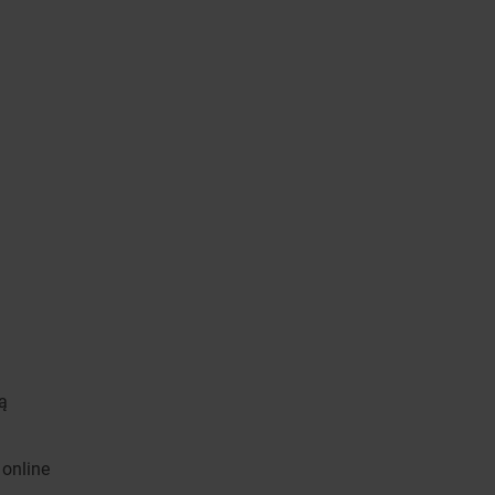
ą
 online