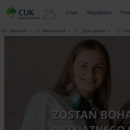
O nas
Współpraca
Por
Samochód
Nieruchomość
Życie i zdrowie
Pod