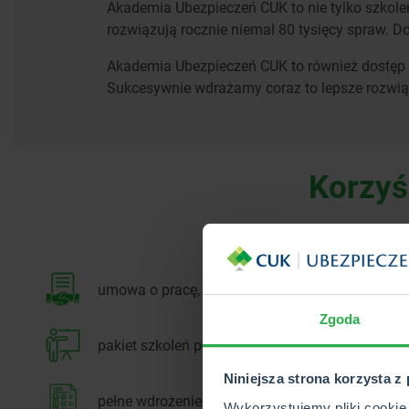
Akademia Ubezpieczeń CUK to nie tylko szkole
rozwiązują rocznie niemal 80 tysięcy spraw. D
Akademia Ubezpieczeń CUK to również dostęp d
Sukcesywnie wdrażamy coraz to lepsze rozwią
Korzyś
Korzyści
umowa o pracę, stabilność i bezpieczeństwo zat
Zgoda
pakiet szkoleń początkowych
Niniejsza strona korzysta z
pełne wdrożenie przez Twojego przełożonego
Wykorzystujemy pliki cookie 