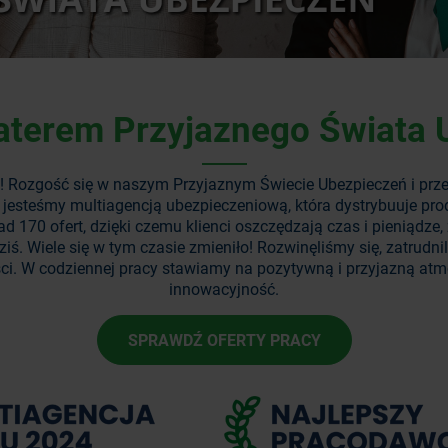
aterem Przyjaznego Świata 
onę! Rozgość się w naszym Przyjaznym Świecie Ubezpieczeń i prze
 – jesteśmy multiagencją ubezpieczeniową, która dystrybuuje 
ad 170 ofert, dzięki czemu klienci oszczędzają czas i pieniąd
 dziś. Wiele się w tym czasie zmieniło! Rozwinęliśmy się, zatrudn
ci. W codziennej pracy stawiamy na pozytywną i przyjazną atmos
innowacyjność.
SPRAWDŹ OFERTY PRACY