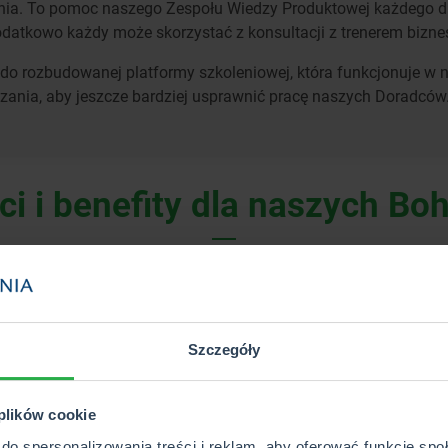
nia. To pomoc naszego Zespołu Wiedzy Produktowej każdego dni
odatkowo każdy może skorzystać z konsultacji z trenerem bizne
o rozbudowanej platformy szkoleniowej, która funkcjonuje w na
zania, aby jeszcze bardziej usprawnić pracę naszych Doradców
ci i benefity dla naszych Bo
rudnienia
Szczegóły
 plików cookie
do spersonalizowania treści i reklam, aby oferować funkcje sp