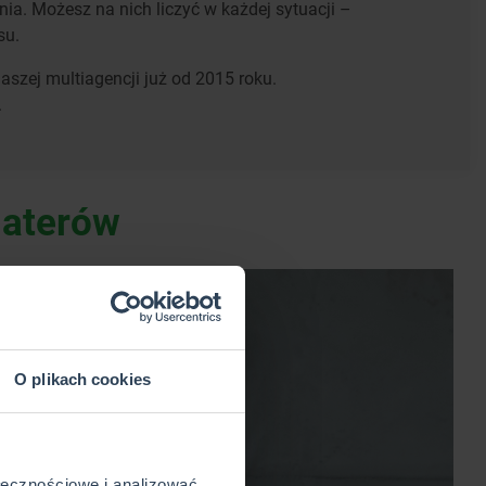
a. Możesz na nich liczyć w każdej sytuacji –
su.
szej multiagencji już od 2015 roku.
.
haterów
O plikach cookies
ołecznościowe i analizować