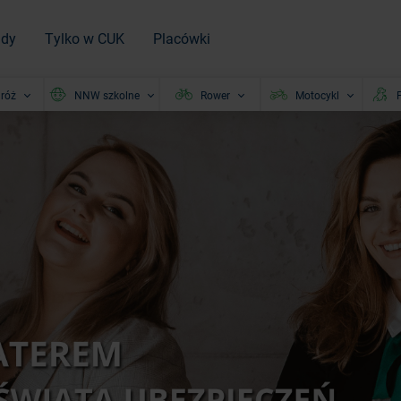
ady
Tylko w CUK
Placówki
róż
NNW szkolne
Rower
Motocykl
P