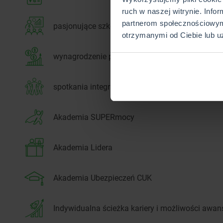
ruch w naszej witrynie. Info
partnerom społecznościowym
pasjonujące szkolenia rozwojowe
otrzymanymi od Ciebie lub u
wynagrodzenie podstawowe + comiesięczne pr
spotkania integracyjne z zespołem i ogólnofirm
Akademia SUPERmocy
Akademia Lidera
Akademia Ubezpieczeń CUK
Indywidualna ścieżka kariery i możliwości awan