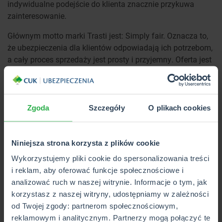
indywidualne podejście do klienta znacznie przykuwa
zainteresowanie.
Głównym motto marki Trasti jest: Simply fair. Oznacza to,
że ubezpieczenia dla klientów odpowiadają ich potrzebom,
a cały proces sprzedaży jest prosty i przyjemny. Oferta jest
zrozumiała i elastyczna, dlatego marka Trasti ma ogromny
potencjał na rynku polis.
Na ten moment w Trasti można kupić wyłącznie
Zgoda
Szczegóły
O plikach cookies
ubezpieczenia komunikacyjne.
Za marką Trasti stoi tak naprawdę Zavarovalnica Triglav,
Niniejsza strona korzysta z plików cookie
czyli towarzystwo ubezpieczeniowe, które ma swoją
siedzibę w Słowenii i notuje na giełdzie w Ljubljanie. To
Wykorzystujemy pliki cookie do spersonalizowania treści
jedna z większych firm działająca w branży na terenie
i reklam, aby oferować funkcje społecznościowe i
Europy Południowej.
analizować ruch w naszej witrynie. Informacje o tym, jak
korzystasz z naszej witryny, udostępniamy w zależności
Trasti wspiera także strategiczny partner Swiss Re, czyli
od Twojej zgody: partnerom społecznościowym,
znane szwajcarskie towarzystwo reasekuracyjne założone
reklamowym i analitycznym. Partnerzy mogą połączyć te