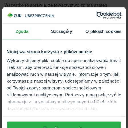
Wszystko to sprawia, że towarzystwo zbiera szereg
pozytywnych opinii. Jakość obsługi jest przez TU Europa
regularnie badana, by na podstawie informacji zwrotnej
wprowadzać kolejne ulepszenia.
Zgoda
Szczegóły
O plikach cookies
FAQ, czyli najważniejsze pytania o
Niniejsza strona korzysta z plików cookie
ubezpieczenia z TU Europa S.A.
Wykorzystujemy pliki cookie do spersonalizowania treści
i reklam, aby oferować funkcje społecznościowe i
Jak zgłosić szkodę w TU Europa S.A.?
1
analizować ruch w naszej witrynie. Informacje o tym, jak
Zgłoszenia i likwidacji szkody można dokonać
korzystasz z naszej witryny, udostępniamy w zależności
online, korzystając z formularza kontaktowego
od Twojej zgody: partnerom społecznościowym,
lub mailowo, a także dzwoniąc na infolinię, na
reklamowym i analitycznym. Partnerzy mogą połączyć te
numer: 71 369 28 87 oraz odwiedzając placówkę.
informacje z innymi danymi otrzymanymi od Ciebie lub
Ile kosztuje ubezpieczenie turystyczne w TU
uzyskanymi podczas korzystania z ich usług.
2
Europa?
Ubezpieczenie turystyczne w TU Europa zależy od