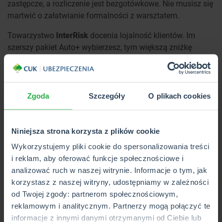
zastępcze, a rozliczenie jest bezgotówkowe. Nie musisz się
martwić o załatwianie formalności z warsztatem.
Towarzystwo
InterRisk
docenia lojalność klientów. Im
szerszy pakiet Auto+ wybierzesz, tym większą zniżkę
możesz otrzymać. Poza tym, pozostałe ubezpieczenia
mogą okazać się bardziej opłacalne, jeśli posiadasz już
polisę.
Zgoda
Szczegóły
O plikach cookies
Szeroki zakres ochrony do Twojej
dyspozycji
Niniejsza strona korzysta z plików cookie
InterRisk
proponuje swoim klientom wiele ciekawych i
Wykorzystujemy pliki cookie do spersonalizowania treści
komfortowych rozwiązań. Nie da się ukryć, że
i reklam, aby oferować funkcje społecznościowe i
nieprzewidziane sytuacje, takie jak awarie na drodze, nagły
analizować ruch w naszej witrynie. Informacje o tym, jak
wypadek, kradzież pojazdu czy nawet drobne zarysowanie
korzystasz z naszej witryny, udostępniamy w zależności
na parkingu, wiążą się ze stresem i dodatkowymi kosztami.
od Twojej zgody: partnerom społecznościowym,
W takich sytuacjach chroni dobrowolne ubezpieczenie
reklamowym i analitycznym. Partnerzy mogą połączyć te
komunikacyjne w InterRisk, które obejmuje np.
AC oraz
informacje z innymi danymi otrzymanymi od Ciebie lub