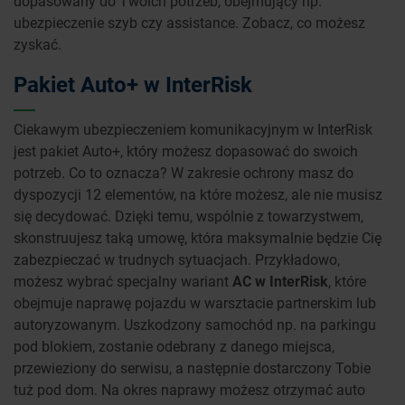
dopasowany do Twoich potrzeb, obejmujący np.
ubezpieczenie szyb czy assistance. Zobacz, co możesz
zyskać.
Pakiet Auto+ w InterRisk
Ciekawym ubezpieczeniem komunikacyjnym w InterRisk
jest pakiet Auto+, który możesz dopasować do swoich
potrzeb. Co to oznacza? W zakresie ochrony masz do
dyspozycji 12 elementów, na które możesz, ale nie musisz
się decydować. Dzięki temu, wspólnie z towarzystwem,
skonstruujesz taką umowę, która maksymalnie będzie Cię
zabezpieczać w trudnych sytuacjach. Przykładowo,
możesz wybrać specjalny wariant
AC w InterRisk
, które
obejmuje naprawę pojazdu w warsztacie partnerskim lub
autoryzowanym. Uszkodzony samochód np. na parkingu
pod blokiem, zostanie odebrany z danego miejsca,
przewieziony do serwisu, a następnie dostarczony Tobie
tuż pod dom. Na okres naprawy możesz otrzymać auto