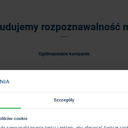
budujemy rozpoznawalność m
Ogólnopolskie kampanie
Szczegóły
Masz gwarancję
rozpoznawalności marki
 plików cookie
centralnie i lokalnie
do spersonalizowania treści i reklam, aby oferować funkcje sp