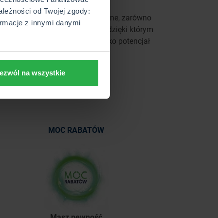
ależności od Twojej zgody:
Prowadzimy szereg działań online, zarówno
rmacje z innymi danymi
ogólnopolskich, jak i lokalnych, dzięki którym
dostarczamy unikalne leady, jako potencjał
sprzedażowy.
ezwól na wszystkie
MOC RABATÓW
Masz pewność