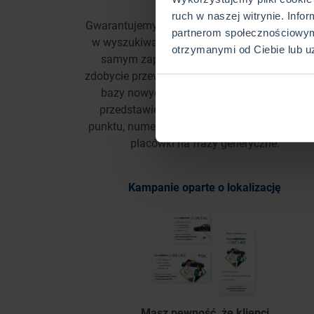
ruch w naszej witrynie. Info
Gwarantujemy pozycjonowanie Twojej placów
partnerom społecznościowym
w wyszukiwarce Google i social mediach, ty
otrzymanymi od Ciebie lub u
samym zapewniając Ci rozpoznawalność,
zdobycie przewagi nad konkurencją i budowan
bazy nowych klientów. Dajemy możliwość
przedstawienia klientowi trasy do Twojego
punktu, numeru telefonu, a także wyszukiwan
placówki na frazy generyczne.
Kampanie oparte o lokalizację
Masz pewność, że klienci