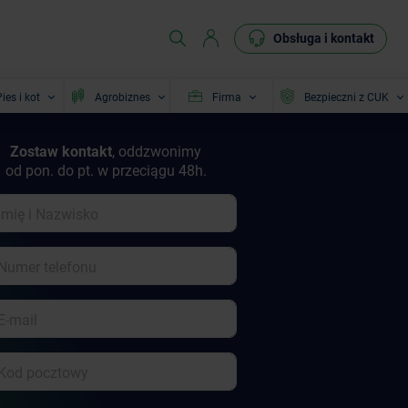
Obsługa i kontakt
ies i kot
Agrobiznes
Firma
Bezpieczni z CUK
Zostaw kontakt
, oddzwonimy
od pon. do pt. w przeciągu 48h.