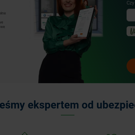
Czy
ełne
we
owe
teśmy ekspertem od ubezpie