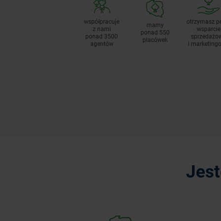
współpracuje
otrzymasz p
mamy
z nami
wsparcie
ponad 550
ponad 3500
sprzedażo
placówek
agentów
i marketing
Jes