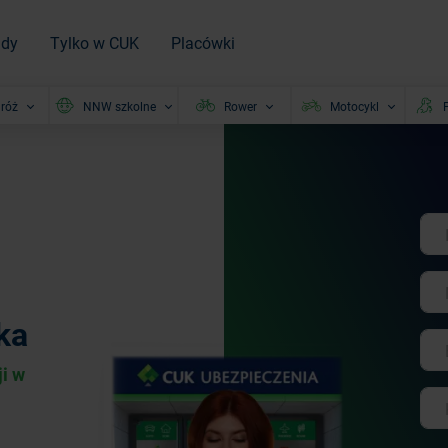
ady
Tylko w CUK
Placówki
róż
NNW szkolne
Rower
Motocykl
P
ka
i w