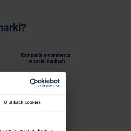
arki?
Kampanie e-commerce
i w social mediach
O plikach cookies
Otrzymasz
unikalne leady
ołecznościowe i analizować