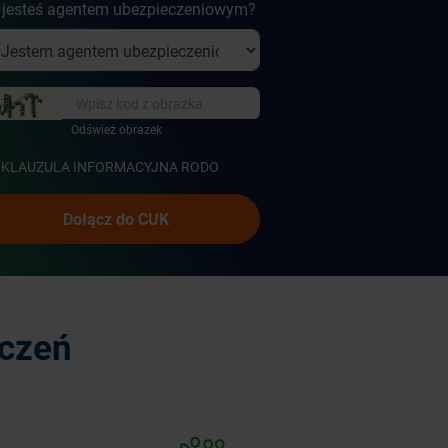
 jesteś agentem ubezpieczeniowym?
Odśwież obrazek
KLAUZULA INFORMACYJNA RODO
Dołącz do CUK
czeń