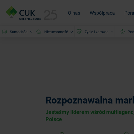
O nas
Współpraca
Por
Samochód
Nieruchomość
Życie i zdrowie
Pod
Rozpoznawalna mar
Jesteśmy liderem wśród multiagencj
Polsce