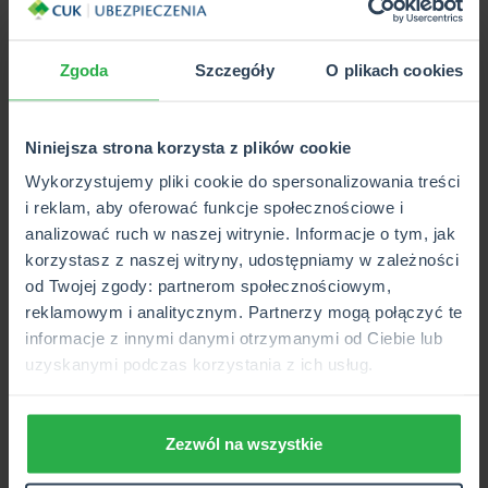
WIĘCEJ
Zgoda
Szczegóły
O plikach cookies
Niniejsza strona korzysta z plików cookie
Wykorzystujemy pliki cookie do spersonalizowania treści
i reklam, aby oferować funkcje społecznościowe i
analizować ruch w naszej witrynie. Informacje o tym, jak
korzystasz z naszej witryny, udostępniamy w zależności
od Twojej zgody: partnerom społecznościowym,
reklamowym i analitycznym. Partnerzy mogą połączyć te
informacje z innymi danymi otrzymanymi od Ciebie lub
2026-05-20
uzyskanymi podczas korzystania z ich usług.
Jak i gdzie złożyć skargę na
ubezpieczyciela? Najważniejsze
Zezwól na wszystkie
informacje