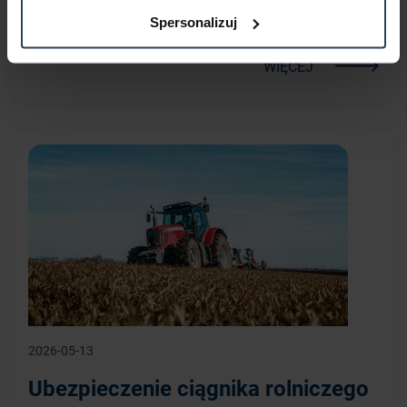
Zdarzyło Ci się, że ubezpieczyciel odmówił wypłaty
Spersonalizuj
odszkodowania lub naruszył termin likwidacji szkody?
WIĘCEJ
2026-05-13
Ubezpieczenie ciągnika rolniczego