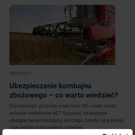
2026-05-27
Ubezpieczenie kombajnu
zbożowego – co warto wiedzieć?
Czy kombajn zbożowy musi mieć OC i kiedy warto
wykupić dodatkowe AC? Sprawdź, ile kosztuje
ubezpieczenie kombajnu, od czego zależy cena polisy
i jak wybrać odpowiednią ochronę.