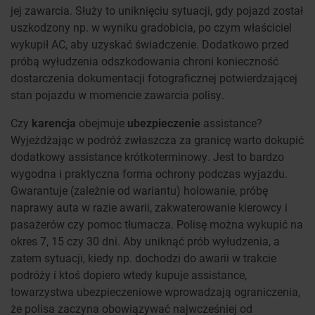
jej zawarcia. Służy to uniknięciu sytuacji, gdy pojazd został
uszkodzony np. w wyniku gradobicia, po czym właściciel
wykupił AC, aby uzyskać świadczenie. Dodatkowo przed
próbą wyłudzenia odszkodowania chroni konieczność
dostarczenia dokumentacji fotograficznej potwierdzającej
stan pojazdu w momencie zawarcia polisy.
Czy
karencja
obejmuje
ubezpieczenie
assistance?
Wyjeżdżając w podróż zwłaszcza za granicę warto dokupić
dodatkowy assistance krótkoterminowy. Jest to bardzo
wygodna i praktyczna forma ochrony podczas wyjazdu.
Gwarantuje (zależnie od wariantu) holowanie, próbę
naprawy auta w razie awarii, zakwaterowanie kierowcy i
pasażerów czy pomoc tłumacza. Polisę można wykupić na
okres 7, 15 czy 30 dni. Aby uniknąć prób wyłudzenia, a
zatem sytuacji, kiedy np. dochodzi do awarii w trakcie
podróży i ktoś dopiero wtedy kupuje assistance,
towarzystwa ubezpieczeniowe wprowadzają ograniczenia,
że polisa zaczyna obowiązywać najwcześniej od