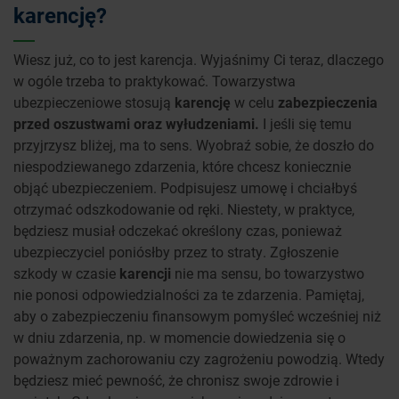
karencję?
Wiesz już, co to jest karencja. Wyjaśnimy Ci teraz, dlaczego
w ogóle trzeba to praktykować. Towarzystwa
ubezpieczeniowe stosują
karencję
w celu
zabezpieczenia
przed oszustwami oraz wyłudzeniami.
I jeśli się temu
przyjrzysz bliżej, ma to sens. Wyobraź sobie, że doszło do
niespodziewanego zdarzenia, które chcesz koniecznie
objąć ubezpieczeniem. Podpisujesz umowę i chciałbyś
otrzymać odszkodowanie od ręki. Niestety, w praktyce,
będziesz musiał odczekać określony czas, ponieważ
ubezpieczyciel poniósłby przez to straty. Zgłoszenie
szkody w czasie
karencji
nie ma sensu, bo towarzystwo
nie ponosi odpowiedzialności za te zdarzenia. Pamiętaj,
aby o zabezpieczeniu finansowym pomyśleć wcześniej niż
w dniu zdarzenia, np. w momencie dowiedzenia się o
poważnym zachorowaniu czy zagrożeniu powodzią. Wtedy
będziesz mieć pewność, że chronisz swoje zdrowie i