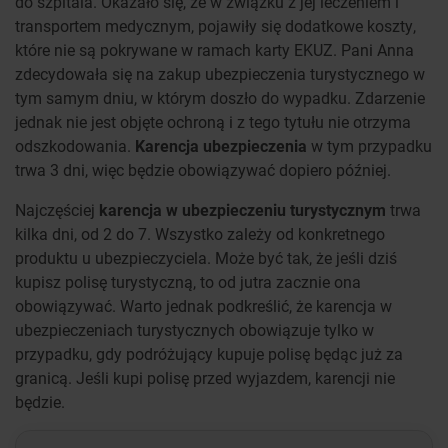
do szpitala. Okazało się, że w związku z jej leczeniem i
transportem medycznym, pojawiły się dodatkowe koszty,
które nie są pokrywane w ramach karty EKUZ. Pani Anna
zdecydowała się na zakup ubezpieczenia turystycznego w
tym samym dniu, w którym doszło do wypadku. Zdarzenie
jednak nie jest objęte ochroną i z tego tytułu nie otrzyma
odszkodowania.
Karencja ubezpieczenia
w tym przypadku
trwa 3 dni, więc będzie obowiązywać dopiero później.
Najczęściej
karencja w ubezpieczeniu turystycznym
trwa
kilka dni, od 2 do 7. Wszystko zależy od konkretnego
produktu u ubezpieczyciela. Może być tak, że jeśli dziś
kupisz polisę turystyczną, to od jutra zacznie ona
obowiązywać. Warto jednak podkreślić, że karencja w
ubezpieczeniach turystycznych obowiązuje tylko w
przypadku, gdy podróżujący kupuje polisę będąc już za
granicą. Jeśli kupi polisę przed wyjazdem, karencji nie
będzie.