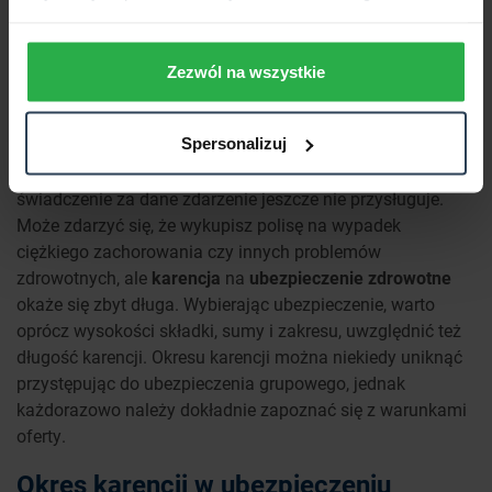
więcej.
Jest to forma zabezpieczenia dla towarzystw
ubezpieczeniowych.
Karencja na urodzenie dziecka
Zezwól na wszystkie
pozwala uniknąć sytuacji, kiedy kobieta, wiedząc już, że
jest w ciąży, wykupuje polisę, aby otrzymać świadczenie.
Spersonalizuj
Dokonując zakupu ubezpieczenia, zawsze warto sprawdzić
szczegóły w OWU, by później nie rozczarować się, że
świadczenie za dane zdarzenie jeszcze nie przysługuje.
Może zdarzyć się, że wykupisz polisę na wypadek
ciężkiego zachorowania czy innych problemów
zdrowotnych, ale
karencja
na
ubezpieczenie zdrowotne
okaże się zbyt długa. Wybierając ubezpieczenie, warto
oprócz wysokości składki, sumy i zakresu, uwzględnić też
długość karencji. Okresu karencji można niekiedy uniknąć
przystępując do ubezpieczenia grupowego, jednak
każdorazowo należy dokładnie zapoznać się z warunkami
oferty.
Okres karencji w ubezpieczeniu