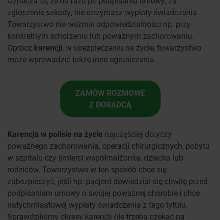
Oznacza to, że od razu po podpisaniu umowy, za
zgłoszenie szkody, nie otrzymasz wypłaty świadczenia.
Towarzystwo nie weźmie odpowiedzialności np. przy
konkretnym schorzeniu lub poważnym zachorowaniu.
Oprócz
karencji
, w ubezpieczeniu na życie, towarzystwo
może wprowadzić także inne ograniczenia.
ZAMÓW ROZMOWĘ
Z DORADCĄ
Karencja w polisie na życie
najczęściej dotyczy
poważnego zachorowania, operacji chirurgicznych, pobytu
w szpitalu czy śmierci współmałżonka, dziecka lub
rodziców. Towarzystwo w ten sposób chce się
zabezpieczyć, jeśli np. pacjent dowiedział się chwilę przed
podpisaniem umowy o swojej poważnej chorobie i chce
natychmiastowej wypłaty świadczenia z tego tytułu.
Sprawdziliśmy okresy karencji (ile trzeba czekać na