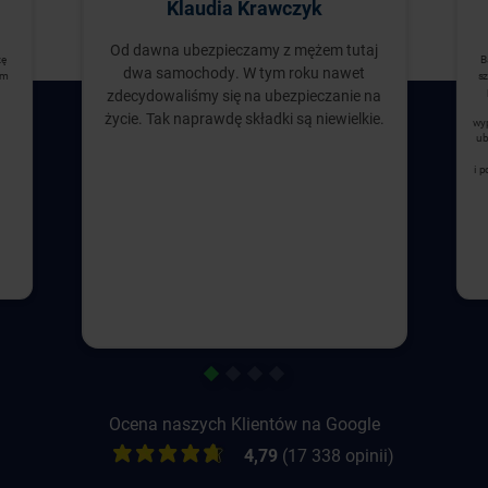
Klaudia Krawczyk
Od dawna ubezpieczamy z mężem tutaj
zę
B
dwa samochody. W tym roku nawet
ym
sz
zdecydowaliśmy się na ubezpieczanie na
życie. Tak naprawdę składki są niewielkie.
wyp
ub
i 
1
2
3
4
Ocena naszych Klientów na Google
4,79
(17 338 opinii)