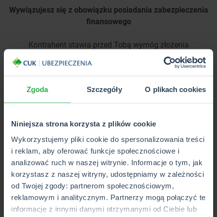
Wywiązujesz się z obowiązku posiadania zabezpieczenia
finansowego
Kontrahent stawia przed Tobą wymóg złożenia
zabezpieczenia finansowego w związku z realizacją
kontaktu? W CUK Ubezpieczenia znajdziesz oferty na
gwarancje ubezpieczeniowe związane z kontraktem
Zgoda
Szczegóły
O plikach cookies
(wadialne, nienależytego wykonania umowy, wad i usterek
czy zapłaty zaliczki). Nie angażuj własnych środków
finansowych! Towarzystwo zminimalizuje ryzyko
Niniejsza strona korzysta z plików cookie
niewywiązania się ze zobowiązań kontraktowych.
Wykorzystujemy pliki cookie do spersonalizowania treści
Zobacz, jak działa ubezpieczenie pod
i reklam, aby oferować funkcje społecznościowe i
analizować ruch w naszej witrynie. Informacje o tym, jak
kontrakt w praktyce
korzystasz z naszej witryny, udostępniamy w zależności
od Twojej zgody: partnerom społecznościowym,
reklamowym i analitycznym. Partnerzy mogą połączyć te
informacje z innymi danymi otrzymanymi od Ciebie lub