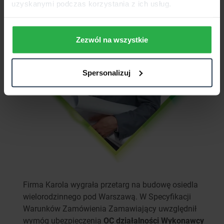
uzyskanymi podczas korzystania z ich usług.
Zezwól na wszystkie
Spersonalizuj
Firma Karola wygrała przetarg na budowę osiedla
wielorodzinnego pod Warszawą. W Specyfikacji
Warunków Zamówienia Zamawiający uwzględnił
wymóg ubezpieczenia
OC działalności Wykonawcy