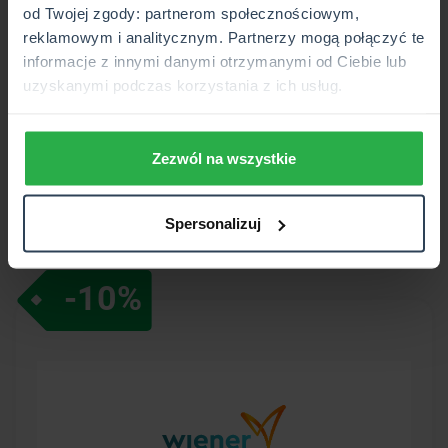
od Twojej zgody: partnerom społecznościowym,
reklamowym i analitycznym. Partnerzy mogą połączyć te
informacje z innymi danymi otrzymanymi od Ciebie lub
Zniżka do
10%
na ubezpieczenie OC/AC
uzyskanymi podczas korzystania z ich usług.
Zezwól na wszystkie
Dowiedz się więcej
Spersonalizuj
-10%