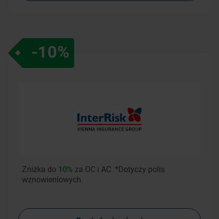
-10%
Zniżka do
10%
za OC i AC.
*Dotyczy polis
wznowieniowych