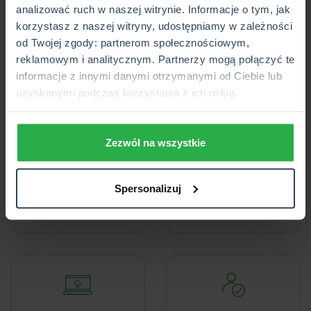
analizować ruch w naszej witrynie. Informacje o tym, jak
Kupuj wygodnie
korzystasz z naszej witryny, udostępniamy w zależności
od Twojej zgody: partnerom społecznościowym,
reklamowym i analitycznym. Partnerzy mogą połączyć te
informacje z innymi danymi otrzymanymi od Ciebie lub
uzyskanymi podczas korzystania z ich usług.
Odwiedź
Skontaktuj się
Zezwól na wszystkie
najbliższą
z naszą Infolinią
placówkę CUK
22 27 00 337
Spersonalizuj
Znajdź placówkę
Zamów rozmowę