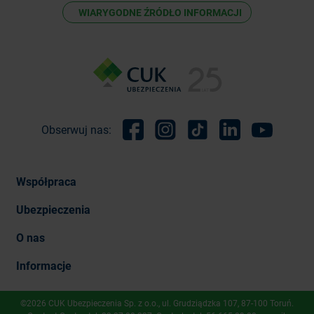
WIARYGODNE ŹRÓDŁO INFORMACJI
Obserwuj nas:
Facebook
Instagram
TikTok
Linkedin
Youtube
Współpraca
Ubezpieczenia
O nas
Informacje
©2026 CUK Ubezpieczenia Sp. z o.o., ​ul. Grudziądzka 107, 87-100 Toruń.