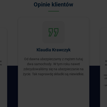
Opinie klientów
Klaudia Krawczyk
Od dawna ubezpieczamy z mężem tutaj
zę
B
dwa samochody. W tym roku nawet
ym
sz
zdecydowaliśmy się na ubezpieczanie na
życie. Tak naprawdę składki są niewielkie.
wyp
ub
i 