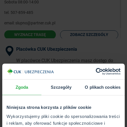
Sobota 08:00-14:00
tel.
507-859-485
email:
slupno@partner.cuk.pl
WYZNACZ TRASĘ
ZOBACZ SZCZEGÓŁY
Placówka CUK Ubezpieczenia
W placówce CUK Ubezpieczenia masz dostęp do
pełnej oferty ponad 40 towarzystw
ubezpieczeniowych w 1 miejscu.
Zgoda
Szczegóły
O plikach cookies
Punkt Partnerski CUK Ubezpieczenia
W Punkcie Partnerskim CUK Ubezpieczenia poznasz
Niniejsza strona korzysta z plików cookie
i kupisz wybrane produkty z pełnej oferty CUK.
Wykorzystujemy pliki cookie do spersonalizowania treści
i reklam, aby oferować funkcje społecznościowe i
Wkrótce otwarcie