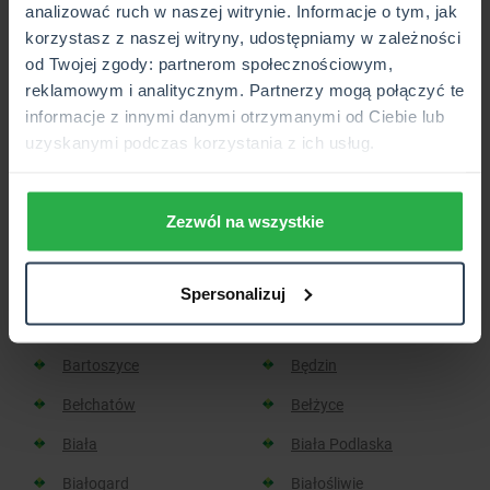
analizować ruch w naszej witrynie. Informacje o tym, jak
korzystasz z naszej witryny, udostępniamy w zależności
Placówka lub Punkt Partnerski CUK Ubezpieczenia,
od Twojej zgody: partnerom społecznościowym,
który wkrótce będzie otwarty.
reklamowym i analitycznym. Partnerzy mogą połączyć te
informacje z innymi danymi otrzymanymi od Ciebie lub
uzyskanymi podczas korzystania z ich usług.
Sprawdź, w jakich miastach
znajdziesz placówkę CUK:
Zezwól na wszystkie
Aleksandrów Kujawski
Aleksandrów Łódzki
Spersonalizuj
Baborów
Barlinek
Bartoszyce
Będzin
Bełchatów
Bełżyce
Biała
Biała Podlaska
Białogard
Białośliwie