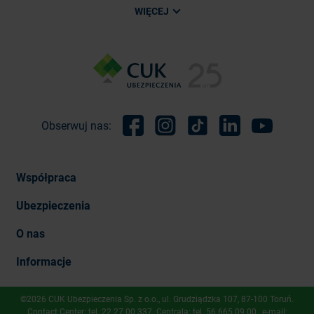
WIĘCEJ
Obserwuj nas:
Facebook
Instagram
TikTok
Linkedin
Youtube
Współpraca
Ubezpieczenia
O nas
Informacje
©2026 CUK Ubezpieczenia Sp. z o.o., ​ul. Grudziądzka 107, 87-100 Toruń.
Contact Center: tel.
22 27 00 337
. Centrala: tel.
56 665 09 00
, e-mail: