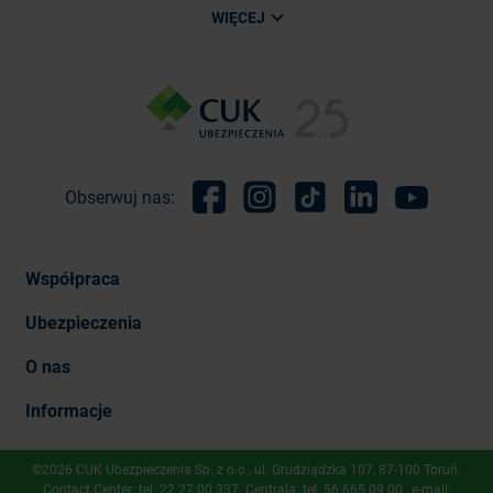
WIĘCEJ
Obserwuj nas:
Facebook
Instagram
TikTok
Linkedin
Youtube
Współpraca
Ubezpieczenia
O nas
Informacje
©2026 CUK Ubezpieczenia Sp. z o.o., ​ul. Grudziądzka 107, 87-100 Toruń.
Contact Center: tel.
22 27 00 337
. Centrala: tel.
56 665 09 00
, e-mail: