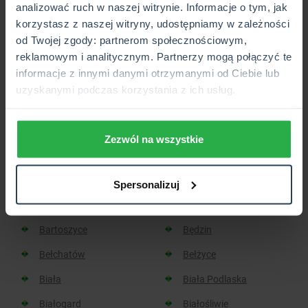
analizować ruch w naszej witrynie. Informacje o tym, jak
korzystasz z naszej witryny, udostępniamy w zależności
Placówka lub Punkt Partnerski CUK Ubezpieczenia,
od Twojej zgody: partnerom społecznościowym,
który wkrótce będzie otwarty.
reklamowym i analitycznym. Partnerzy mogą połączyć te
informacje z innymi danymi otrzymanymi od Ciebie lub
uzyskanymi podczas korzystania z ich usług.
Sprawdź, w jakich miastach
znajdziesz placówkę CUK:
Zezwól na wszystkie
Aleksandrów Kujawski
Aleksandrów Łódzki
Spersonalizuj
Baborów
Barlinek
Bartoszyce
Będzin
Bełchatów
Bełżyce
Biała
Biała Podlaska
Białogard
Białośliwie