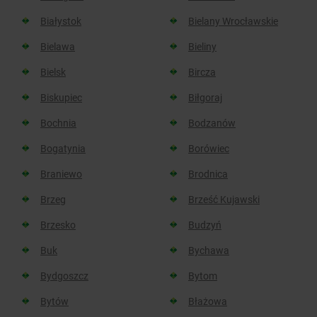
Białystok
Bielany Wrocławskie
Bielawa
Bieliny
Bielsk
Bircza
Biskupiec
Biłgoraj
Bochnia
Bodzanów
Bogatynia
Borówiec
Braniewo
Brodnica
Brzeg
Brześć Kujawski
Brzesko
Budzyń
Buk
Bychawa
Bydgoszcz
Bytom
Bytów
Błażowa