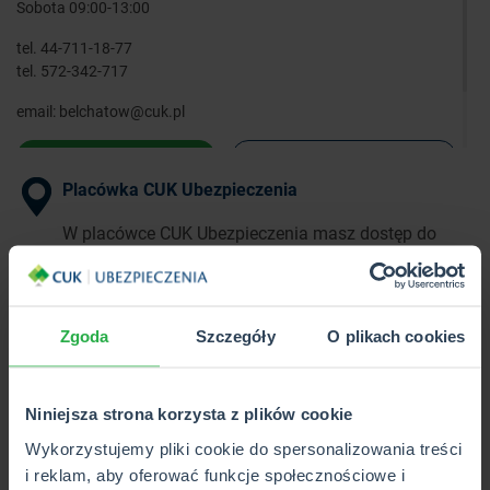
Sobota 09:00-13:00
tel.
44-711-18-77
tel.
572-342-717
email:
belchatow@cuk.pl
WYZNACZ TRASĘ
ZOBACZ SZCZEGÓŁY
Placówka CUK Ubezpieczenia
W placówce CUK Ubezpieczenia masz dostęp do
pełnej oferty ponad 40 towarzystw
ubezpieczeniowych w 1 miejscu.
Zgoda
Szczegóły
O plikach cookies
Punkt Partnerski CUK Ubezpieczenia
W Punkcie Partnerskim CUK Ubezpieczenia poznasz
Niniejsza strona korzysta z plików cookie
i kupisz wybrane produkty z pełnej oferty CUK.
Wykorzystujemy pliki cookie do spersonalizowania treści
i reklam, aby oferować funkcje społecznościowe i
Wkrótce otwarcie