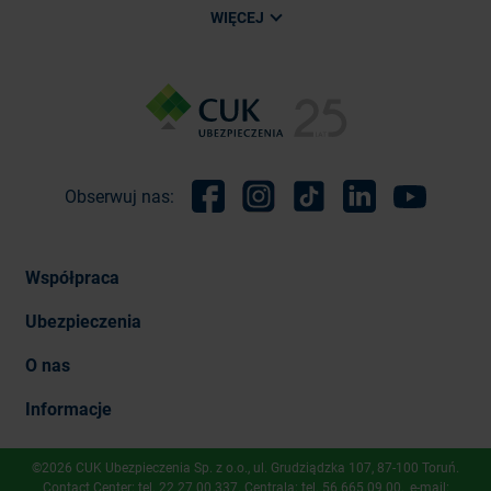
WIĘCEJ
Obserwuj nas:
Facebook
Instagram
TikTok
Linkedin
Youtube
Współpraca
Ubezpieczenia
O nas
Informacje
©2026 CUK Ubezpieczenia Sp. z o.o., ​ul. Grudziądzka 107, 87-100 Toruń.
Contact Center: tel.
22 27 00 337
. Centrala: tel.
56 665 09 00
, e-mail: