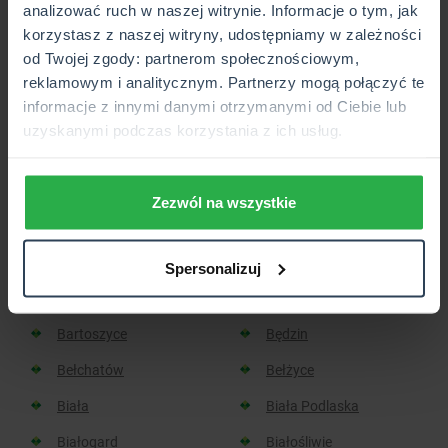
analizować ruch w naszej witrynie. Informacje o tym, jak
korzystasz z naszej witryny, udostępniamy w zależności
Placówka lub Punkt Partnerski CUK Ubezpieczenia,
od Twojej zgody: partnerom społecznościowym,
który wkrótce będzie otwarty.
reklamowym i analitycznym. Partnerzy mogą połączyć te
informacje z innymi danymi otrzymanymi od Ciebie lub
uzyskanymi podczas korzystania z ich usług.
Sprawdź, w jakich miastach
znajdziesz placówkę CUK:
Zezwól na wszystkie
Aleksandrów Kujawski
Aleksandrów Łódzki
Spersonalizuj
Baborów
Barlinek
Bartoszyce
Będzin
Bełchatów
Bełżyce
Biała
Biała Podlaska
Białogard
Białośliwie