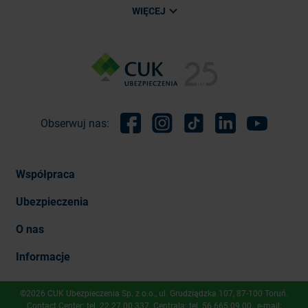
WIĘCEJ
Obserwuj nas:
Facebook
Instagram
TikTok
Linkedin
Youtube
Współpraca
Ubezpieczenia
O nas
Informacje
©2026 CUK Ubezpieczenia Sp. z o.o., ​ul. Grudziądzka 107, 87-100 Toruń.
Contact Center: tel.
22 27 00 337
. Centrala: tel.
56 665 09 00
, e-mail: