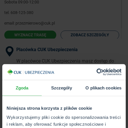
Sobota 09:00-12:00
tel.
608-125-380
email:
przezmierowo@cuk.pl
WYZNACZ TRASĘ
ZOBACZ SZCZEGÓŁY
Placówka CUK Ubezpieczenia
W placówce CUK Ubezpieczenia masz dostęp do
pełnej oferty ponad 40 towarzystw
ubezpieczeniowych w 1 miejscu.
Zgoda
Szczegóły
O plikach cookies
Punkt Partnerski CUK Ubezpieczenia
W Punkcie Partnerskim CUK Ubezpieczenia poznasz
Niniejsza strona korzysta z plików cookie
i kupisz wybrane produkty z pełnej oferty CUK.
Wykorzystujemy pliki cookie do spersonalizowania treści
i reklam, aby oferować funkcje społecznościowe i
Wkrótce otwarcie