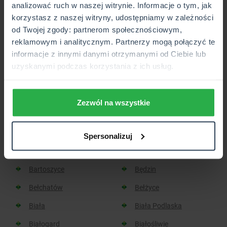
analizować ruch w naszej witrynie. Informacje o tym, jak
korzystasz z naszej witryny, udostępniamy w zależności
Placówka lub Punkt Partnerski CUK Ubezpieczenia,
od Twojej zgody: partnerom społecznościowym,
który wkrótce będzie otwarty.
reklamowym i analitycznym. Partnerzy mogą połączyć te
informacje z innymi danymi otrzymanymi od Ciebie lub
uzyskanymi podczas korzystania z ich usług.
Sprawdź, w jakich miastach
znajdziesz placówkę CUK:
Zezwól na wszystkie
Aleksandrów Kujawski
Aleksandrów Łódzki
Spersonalizuj
Baborów
Barlinek
Bartoszyce
Będzin
Bełchatów
Bełżyce
Biała
Biała Podlaska
Białogard
Białośliwie