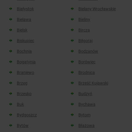
Białystok
Bielany Wrocławskie
Bielawa
Bieliny
Bielsk
Bircza
Biskupiec
Biłgoraj
Bochnia
Bodzanów
Bogatynia
Borówiec
Braniewo
Brodnica
Brzeg
Brześć Kujawski
Brzesko
Budzyń
Buk
Bychawa
Bydgoszcz
Bytom
Bytów
Błażowa