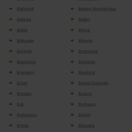
Białystok
Bielany Wrocławskie
Bielawa
Bieliny
Bielsk
Bircza
Biskupiec
Biłgoraj
Bochnia
Bodzanów
Bogatynia
Borówiec
Braniewo
Brodnica
Brzeg
Brześć Kujawski
Brzesko
Budzyń
Buk
Bychawa
Bydgoszcz
Bytom
Bytów
Błażowa