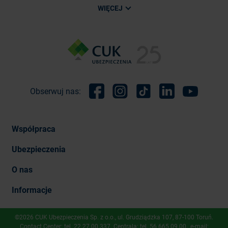
WIĘCEJ
Obserwuj nas:
Facebook
Instagram
TikTok
Linkedin
Youtube
Współpraca
Ubezpieczenia
O nas
Informacje
©2026 CUK Ubezpieczenia Sp. z o.o., ​ul. Grudziądzka 107, 87-100 Toruń.
Contact Center: tel.
22 27 00 337
. Centrala: tel.
56 665 09 00
, e-mail: