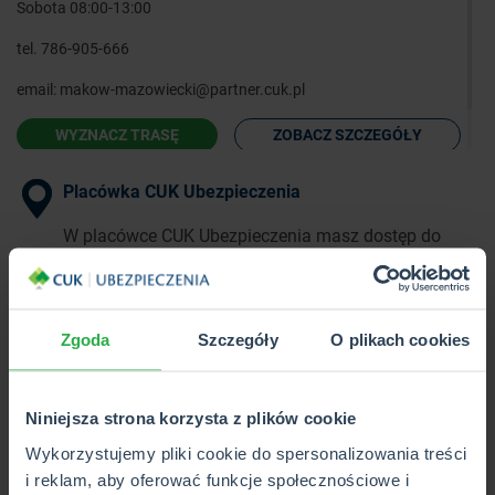
Sobota 08:00-13:00
tel.
786-905-666
email:
makow-mazowiecki@partner.cuk.pl
WYZNACZ TRASĘ
ZOBACZ SZCZEGÓŁY
Placówka CUK Ubezpieczenia
W placówce CUK Ubezpieczenia masz dostęp do
pełnej oferty ponad 40 towarzystw
ubezpieczeniowych w 1 miejscu.
Zgoda
Szczegóły
O plikach cookies
Punkt Partnerski CUK Ubezpieczenia
W Punkcie Partnerskim CUK Ubezpieczenia poznasz
Niniejsza strona korzysta z plików cookie
i kupisz wybrane produkty z pełnej oferty CUK.
Wykorzystujemy pliki cookie do spersonalizowania treści
i reklam, aby oferować funkcje społecznościowe i
Wkrótce otwarcie