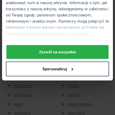
analizować ruch w naszej witrynie. Informacje o tym, jak
korzystasz z naszej witryny, udostępniamy w zależności
Placówka lub Punkt Partnerski CUK Ubezpieczenia,
od Twojej zgody: partnerom społecznościowym,
który wkrótce będzie otwarty.
reklamowym i analitycznym. Partnerzy mogą połączyć te
informacje z innymi danymi otrzymanymi od Ciebie lub
uzyskanymi podczas korzystania z ich usług.
Sprawdź, w jakich miastach
znajdziesz placówkę CUK:
Zezwól na wszystkie
Aleksandrów Kujawski
Aleksandrów Łódzki
Spersonalizuj
Baborów
Barlinek
Bartoszyce
Będzin
Bełchatów
Bełżyce
Biała
Biała Podlaska
Białogard
Białośliwie