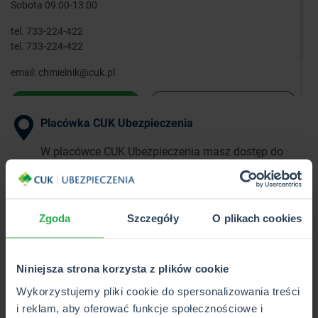
Sobota 09:00-13:00
tel.
733-224-422
tel.
733-224-422
email:
chmielnik@cuk.pl
WYZNACZ TRASĘ
ZOBACZ SZCZEGÓŁY
Placówka CUK Ubezpieczenia
W placówce CUK Ubezpieczenia masz dostęp do
pełnej oferty ponad 40 towarzystw
ubezpieczeniowych w 1 miejscu.
Zgoda
Szczegóły
O plikach cookies
Punkt Partnerski CUK Ubezpieczenia
W Punkcie Partnerskim CUK Ubezpieczenia poznasz
Niniejsza strona korzysta z plików cookie
i kupisz wybrane produkty z pełnej oferty CUK.
Wykorzystujemy pliki cookie do spersonalizowania treści
i reklam, aby oferować funkcje społecznościowe i
Wkrótce otwarcie