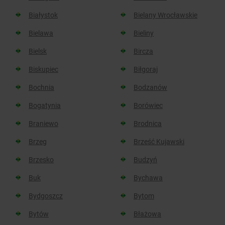
Białystok
Bielany Wrocławskie
Bielawa
Bieliny
Bielsk
Bircza
Biskupiec
Biłgoraj
Bochnia
Bodzanów
Bogatynia
Borówiec
Braniewo
Brodnica
Brzeg
Brześć Kujawski
Brzesko
Budzyń
Buk
Bychawa
Bydgoszcz
Bytom
Bytów
Błażowa