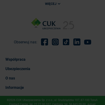
WIĘCEJ
Obserwuj nas:
Facebook
Instagram
TikTok
Linkedin
Youtube
Współpraca
Ubezpieczenia
O nas
Informacje
©2026 CUK Ubezpieczenia Sp. z o.o., ​ul. Grudziądzka 107, 87-100 Toruń.
Contact Center: tel.
22 27 00 337
. Centrala: tel.
56 665 09 00
, e-mail: