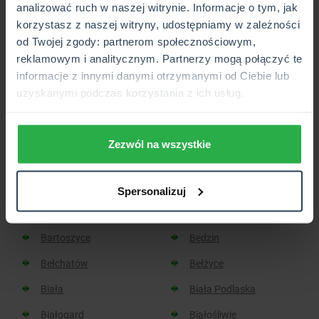
analizować ruch w naszej witrynie. Informacje o tym, jak
korzystasz z naszej witryny, udostępniamy w zależności
Placówka lub Punkt Partnerski CUK Ubezpieczenia,
od Twojej zgody: partnerom społecznościowym,
który wkrótce będzie otwarty.
reklamowym i analitycznym. Partnerzy mogą połączyć te
informacje z innymi danymi otrzymanymi od Ciebie lub
uzyskanymi podczas korzystania z ich usług.
Sprawdź, w jakich miastach
znajdziesz placówkę CUK:
Zezwól na wszystkie
Aleksandrów Kujawski
Aleksandrów Łódzki
Spersonalizuj
Baborów
Barlinek
Bartoszyce
Będzin
Bełchatów
Bełżyce
Biała
Biała Podlaska
Białogard
Białośliwie