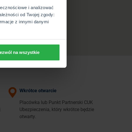
ołecznościowe i analizować
ależności od Twojej zgody:
rmacje z innymi danymi
ezwól na wszystkie
Wkrótce otwarcie
Placówka lub Punkt Partnerski CUK
j
Ubezpieczenia, który wkrótce będzie
otwarty.