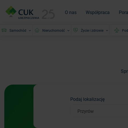
O nas
Współpraca
Por
Samochód
Nieruchomość
Życie i zdrowie
Pod
Spr
Podaj lokalizację