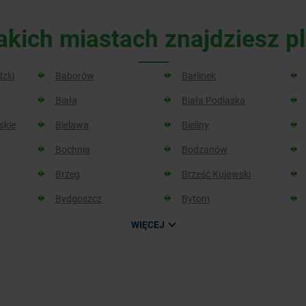
akich miastach znajdziesz 
dzki
Baborów
Barlinek
Biała
Biała Podlaska
skie
Bielawa
Bieliny
Bochnia
Bodzanów
Brzeg
Brześć Kujawski
Bydgoszcz
Bytom
WIĘCEJ