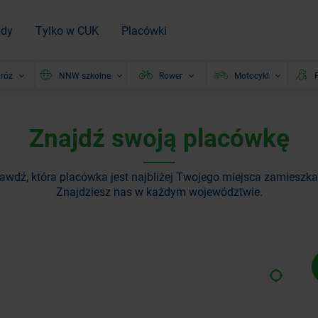
ady
Tylko w CUK
Placówki
róż
NNW szkolne
Rower
Motocykl
P
Znajdź swoją placówkę
awdź, która placówka jest najbliżej Twojego miejsca zamieszka
Znajdziesz nas w każdym województwie.