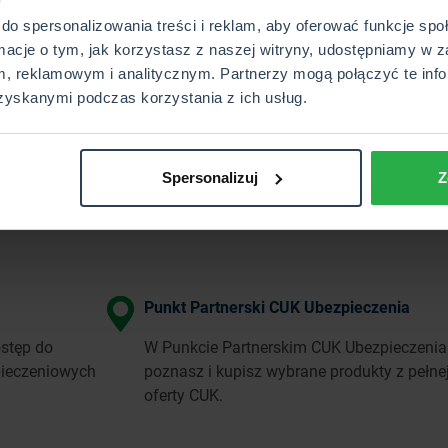
do spersonalizowania treści i reklam, aby oferować funkcje sp
rmacje o tym, jak korzystasz z naszej witryny, udostępniamy w z
, reklamowym i analitycznym. Partnerzy mogą połączyć te info
zyskanymi podczas korzystania z ich usług.
Spersonalizuj
Z
Punkt Partnerski CUK Ubezpieczenia
stęp do
W Punkcie Partnerskim CUK Ubezpieczenia
pieczeniowych
poznasz i kupisz wybrane produkty z pełne
oferty CUK.