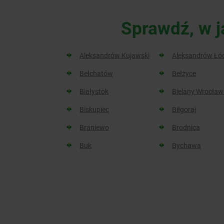
Sprawdź, w j
Aleksandrów Kujawski
Aleksandrów Łó
Bełchatów
Bełżyce
Białystok
Bielany Wrocław
Biskupiec
Biłgoraj
Braniewo
Brodnica
Buk
Bychawa