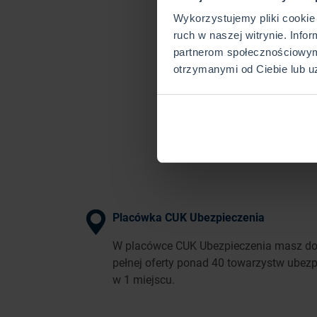
Wykorzystujemy pliki cookie 
ruch w naszej witrynie. Info
partnerom społecznościowym
otrzymanymi od Ciebie lub u
Placówka CUK Ubezpieczenia
W placówce CUK Ubezpieczenia masz do
pełnej oferty ponad 40 towarzystw ubez
w 1 miejscu.