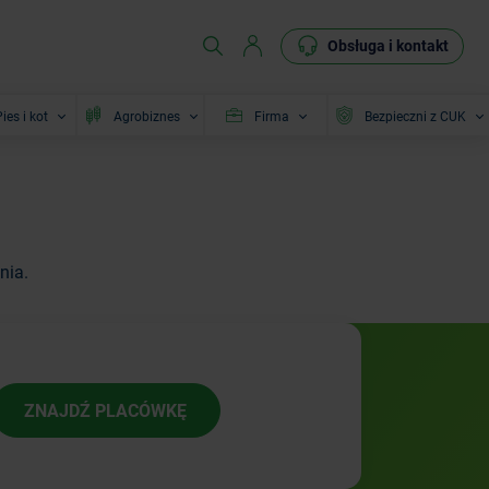
Obsługa i kontakt
ies i kot
Agrobiznes
Firma
Bezpieczni z CUK
nia.
ZNAJDŹ PLACÓWKĘ