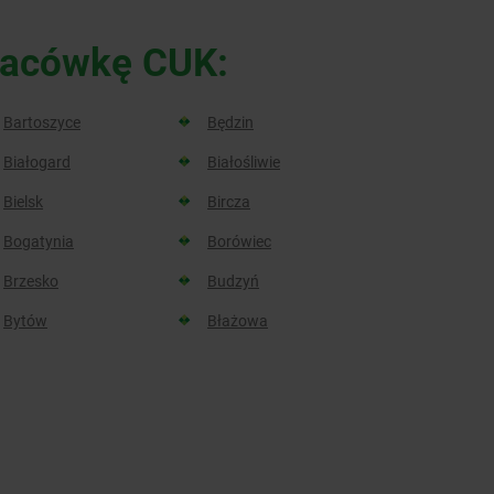
placówkę CUK:
Bartoszyce
Będzin
Białogard
Białośliwie
Bielsk
Bircza
Bogatynia
Borówiec
Brzesko
Budzyń
Bytów
Błażowa