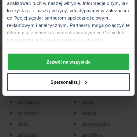
analizować ruch w naszej witrynie. Informacje o tym, jak
korzystasz z naszej witryny, udostępniamy w zależności
Placówka lub Punkt Partnerski CUK Ubezpieczenia,
od Twojej zgody: partnerom społecznościowym,
który wkrótce będzie otwarty.
reklamowym i analitycznym. Partnerzy mogą połączyć te
informacje z innymi danymi otrzymanymi od Ciebie lub
uzyskanymi podczas korzystania z ich usług.
Sprawdź, w jakich miastach
znajdziesz placówkę CUK:
Zezwól na wszystkie
Aleksandrów Kujawski
Aleksandrów Łódzki
Spersonalizuj
Baborów
Barlinek
Bartoszyce
Będzin
Bełchatów
Bełżyce
Biała
Biała Podlaska
Białogard
Białośliwie