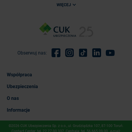
WIĘCEJ
Obserwuj nas:
Facebook
Instagram
TikTok
Linkedin
Youtube
Współpraca
Ubezpieczenia
O nas
Informacje
©2026 CUK Ubezpieczenia Sp. z o.o., ​ul. Grudziądzka 107, 87-100 Toruń.
Contact Center: tel.
22 27 00 337
. Centrala: tel.
56 665 09 00
, e-mail: