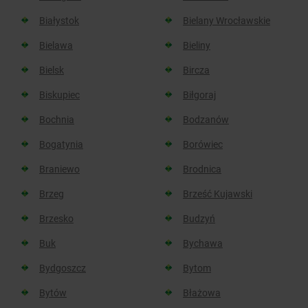
Białystok
Bielany Wrocławskie
Bielawa
Bieliny
Bielsk
Bircza
Biskupiec
Biłgoraj
Bochnia
Bodzanów
Bogatynia
Borówiec
Braniewo
Brodnica
Brzeg
Brześć Kujawski
Brzesko
Budzyń
Buk
Bychawa
Bydgoszcz
Bytom
Bytów
Błażowa