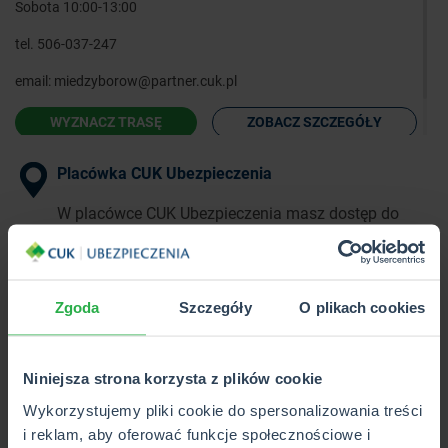
Sobota 10:00-13:00
tel.
506-037-247
email:
miedzyborow@partner.cuk.pl
WYZNACZ TRASĘ
ZOBACZ SZCZEGÓŁY
Placówka CUK Ubezpieczenia
W placówce CUK Ubezpieczenia masz dostęp do
pełnej oferty ponad 40 towarzystw
ubezpieczeniowych w 1 miejscu.
Zgoda
Szczegóły
O plikach cookies
Punkt Partnerski CUK Ubezpieczenia
W Punkcie Partnerskim CUK Ubezpieczenia poznasz
Niniejsza strona korzysta z plików cookie
i kupisz wybrane produkty z pełnej oferty CUK.
Wykorzystujemy pliki cookie do spersonalizowania treści
i reklam, aby oferować funkcje społecznościowe i
Wkrótce otwarcie