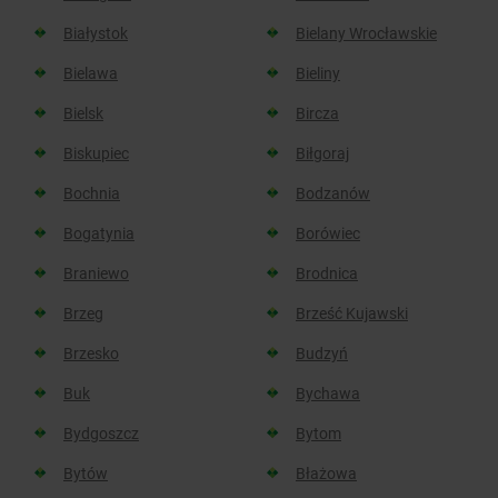
Białystok
Bielany Wrocławskie
Bielawa
Bieliny
Bielsk
Bircza
Biskupiec
Biłgoraj
Bochnia
Bodzanów
Bogatynia
Borówiec
Braniewo
Brodnica
Brzeg
Brześć Kujawski
Brzesko
Budzyń
Buk
Bychawa
Bydgoszcz
Bytom
Bytów
Błażowa