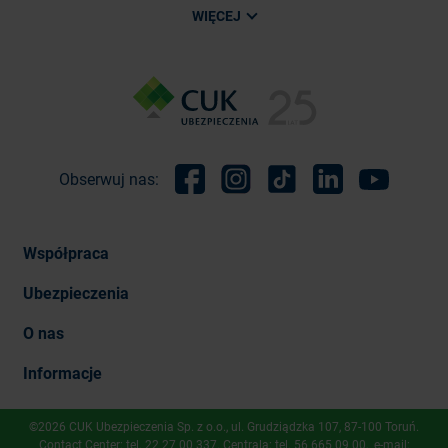
WIĘCEJ
Obserwuj nas:
Facebook
Instagram
TikTok
Linkedin
Youtube
Współpraca
Ubezpieczenia
O nas
Informacje
©2026 CUK Ubezpieczenia Sp. z o.o., ​ul. Grudziądzka 107, 87-100 Toruń.
Contact Center: tel.
22 27 00 337
. Centrala: tel.
56 665 09 00
, e-mail: