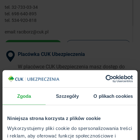
tel.
32-733-03-34
tel.
698-640-895
tel.
534-920-818
email:
raciborz@cuk.pl
WYZNACZ TRASĘ
ZOBACZ SZCZEGÓŁY
Placówka CUK Ubezpieczenia
W placówce CUK Ubezpieczenia masz dostęp do
pełnej oferty ponad 40 towarzystw
ubezpieczeniowych w 1 miejscu.
Zgoda
Szczegóły
O plikach cookies
Punkt Partnerski CUK Ubezpieczenia
W Punkcie Partnerskim CUK Ubezpieczenia poznasz
Niniejsza strona korzysta z plików cookie
i kupisz wybrane produkty z pełnej oferty CUK.
Wykorzystujemy pliki cookie do spersonalizowania treści
i reklam, aby oferować funkcje społecznościowe i
Wkrótce otwarcie