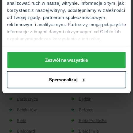
analizować ruch w naszej witrynie. Informacje o tym, jak
korzystasz z naszej witryny, udostępniamy w zależności
Placówka lub Punkt Partnerski CUK Ubezpieczenia,
od Twojej zgody: partnerom społecznościowym,
który wkrótce będzie otwarty.
reklamowym i analitycznym. Partnerzy mogą połączyć te
informacje z innymi danymi otrzymanymi od Ciebie lub
uzyskanymi podczas korzystania z ich usług.
Sprawdź, w jakich miastach
znajdziesz placówkę CUK:
Zezwól na wszystkie
Aleksandrów Kujawski
Aleksandrów Łódzki
Spersonalizuj
Baborów
Barlinek
Bartoszyce
Będzin
Bełchatów
Bełżyce
Biała
Biała Podlaska
Białogard
Białośliwie