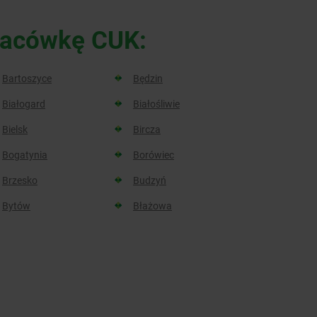
placówkę CUK:
Bartoszyce
Będzin
Białogard
Białośliwie
Bielsk
Bircza
Bogatynia
Borówiec
Brzesko
Budzyń
Bytów
Błażowa