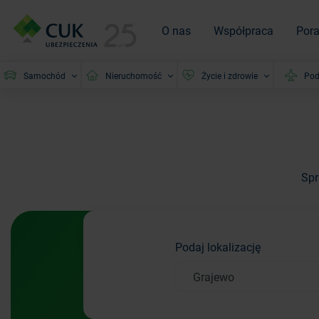
O nas
Współpraca
Por
Samochód
Nieruchomość
Życie i zdrowie
Pod
Spr
Podaj lokalizację