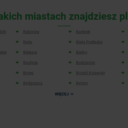
akich miastach znajdziesz 
dzki
Baborów
Barlinek
Biała
Biała Podlaska
skie
Bielawa
Bieliny
Bochnia
Bodzanów
Brzeg
Brześć Kujawski
Bydgoszcz
Bytom
WIĘCEJ