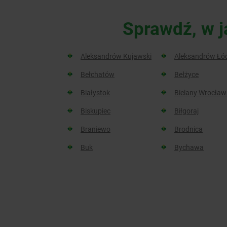
Sprawdź, w j
Aleksandrów Kujawski
Aleksandrów Łó
Bełchatów
Bełżyce
Białystok
Bielany Wrocław
Biskupiec
Biłgoraj
Braniewo
Brodnica
Buk
Bychawa