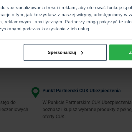
do spersonalizowania treści i reklam, aby oferować funkcje sp
rmacje o tym, jak korzystasz z naszej witryny, udostępniamy w z
, reklamowym i analitycznym. Partnerzy mogą połączyć te info
zyskanymi podczas korzystania z ich usług.
Spersonalizuj
Z
Punkt Partnerski CUK Ubezpieczenia
stęp do
W Punkcie Partnerskim CUK Ubezpieczenia
pieczeniowych
poznasz i kupisz wybrane produkty z pełne
oferty CUK.