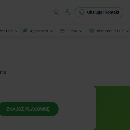
Obsługa i kontakt
ies i kot
Agrobiznes
Firma
Bezpieczni z CUK
nia.
ZNAJDŹ PLACÓWKĘ