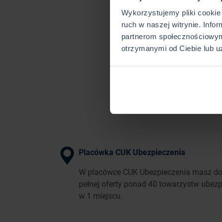
Wykorzystujemy pliki cookie 
ruch w naszej witrynie. Info
partnerom społecznościowym
otrzymanymi od Ciebie lub u
Placówka CUK Ubezpieczenia
W placówce CUK Ubezpieczenia masz do
pełnej oferty ponad 40 towarzystw ubez
w 1 miejscu.