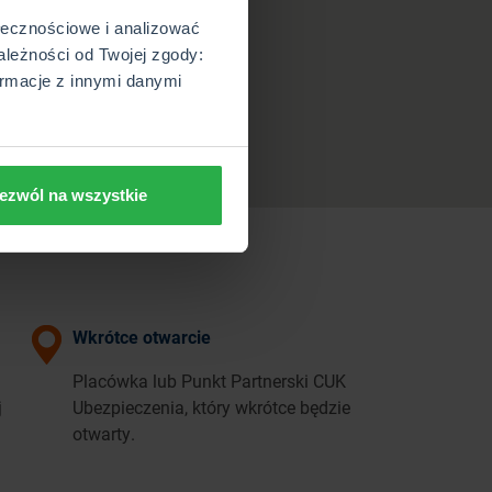
ołecznościowe i analizować
ależności od Twojej zgody:
rmacje z innymi danymi
ezwól na wszystkie
Wkrótce otwarcie
Placówka lub Punkt Partnerski CUK
j
Ubezpieczenia, który wkrótce będzie
otwarty.