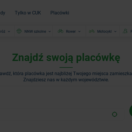
ady
Tylko w CUK
Placówki
róż
NNW szkolne
Rower
Motocykl
P
Znajdź swoją placówkę
awdź, która placówka jest najbliżej Twojego miejsca zamieszka
Znajdziesz nas w każdym województwie.