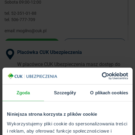
Sobota 09:00-12:00
tel.
52-351-01-88
tel.
506-777-709
email:
mogilno@cuk.pl
WYZNACZ TRASĘ
ZOBACZ SZCZEGÓŁY
Placówka CUK Ubezpieczenia
W placówce CUK Ubezpieczenia masz dostęp do
pełnej oferty ponad 40 towarzystw
ubezpieczeniowych w 1 miejscu.
Zgoda
Szczegóły
O plikach cookies
Punkt Partnerski CUK Ubezpieczenia
W Punkcie Partnerskim CUK Ubezpieczenia poznasz
Niniejsza strona korzysta z plików cookie
i kupisz wybrane produkty z pełnej oferty CUK.
Wykorzystujemy pliki cookie do spersonalizowania treści
i reklam, aby oferować funkcje społecznościowe i
Wkrótce otwarcie