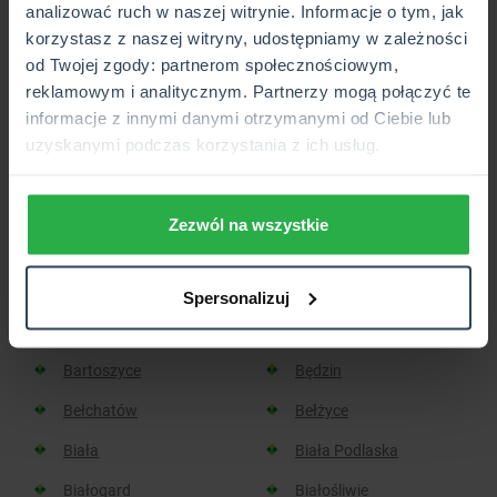
analizować ruch w naszej witrynie. Informacje o tym, jak
korzystasz z naszej witryny, udostępniamy w zależności
Placówka lub Punkt Partnerski CUK Ubezpieczenia,
od Twojej zgody: partnerom społecznościowym,
który wkrótce będzie otwarty.
reklamowym i analitycznym. Partnerzy mogą połączyć te
informacje z innymi danymi otrzymanymi od Ciebie lub
uzyskanymi podczas korzystania z ich usług.
Sprawdź, w jakich miastach
znajdziesz placówkę CUK:
Zezwól na wszystkie
Aleksandrów Kujawski
Aleksandrów Łódzki
Spersonalizuj
Baborów
Barlinek
Bartoszyce
Będzin
Bełchatów
Bełżyce
Biała
Biała Podlaska
Białogard
Białośliwie