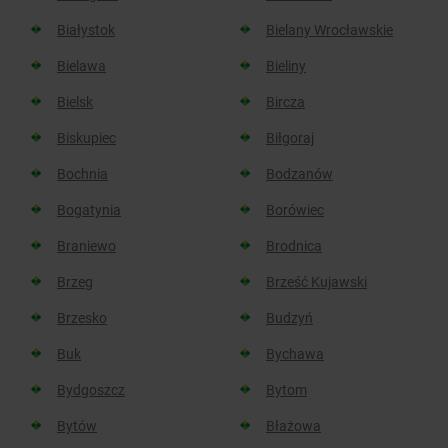
Białystok
Bielany Wrocławskie
Bielawa
Bieliny
Bielsk
Bircza
Biskupiec
Biłgoraj
Bochnia
Bodzanów
Bogatynia
Borówiec
Braniewo
Brodnica
Brzeg
Brześć Kujawski
Brzesko
Budzyń
Buk
Bychawa
Bydgoszcz
Bytom
Bytów
Błażowa