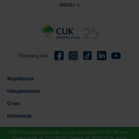
WIĘCEJ
Obserwuj nas:
Facebook
Instagram
TikTok
Linkedin
Youtube
Współpraca
Ubezpieczenia
O nas
Informacje
©2026 CUK Ubezpieczenia Sp. z o.o., ​ul. Grudziądzka 107, 87-100 Toruń.
Contact Center: tel.
22 27 00 337
. Centrala: tel.
56 665 09 00
, e-mail: