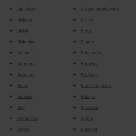
Białystok
Bielany Wrocławskie
Bielawa
Bieliny
Bielsk
Bircza
Biskupiec
Biłgoraj
Bochnia
Bodzanów
Bogatynia
Borówiec
Braniewo
Brodnica
Brzeg
Brześć Kujawski
Brzesko
Budzyń
Buk
Bychawa
Bydgoszcz
Bytom
Bytów
Błażowa