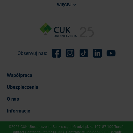
WIĘCEJ
Obserwuj nas:
Facebook
Instagram
TikTok
Linkedin
Youtube
Współpraca
Ubezpieczenia
O nas
Informacje
©2026 CUK Ubezpieczenia Sp. z o.o., ​ul. Grudziądzka 107, 87-100 Toruń.
Contact Center: tel.
22 27 00 337
. Centrala: tel.
56 665 09 00
, e-mail: