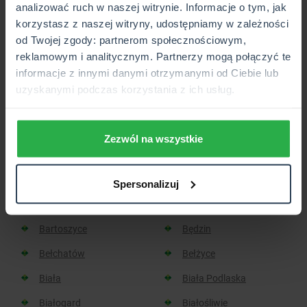
analizować ruch w naszej witrynie. Informacje o tym, jak
korzystasz z naszej witryny, udostępniamy w zależności
Placówka lub Punkt Partnerski CUK Ubezpieczenia,
od Twojej zgody: partnerom społecznościowym,
który wkrótce będzie otwarty.
reklamowym i analitycznym. Partnerzy mogą połączyć te
informacje z innymi danymi otrzymanymi od Ciebie lub
uzyskanymi podczas korzystania z ich usług.
Sprawdź, w jakich miastach
znajdziesz placówkę CUK:
Zezwól na wszystkie
Aleksandrów Kujawski
Aleksandrów Łódzki
Spersonalizuj
Baborów
Barlinek
Bartoszyce
Będzin
Bełchatów
Bełżyce
Biała
Biała Podlaska
Białogard
Białośliwie