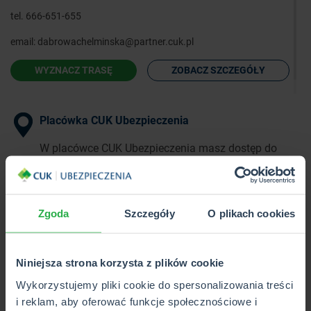
tel.
666-651-655
email:
dabrowachelminska@partner.cuk.pl
WYZNACZ TRASĘ
ZOBACZ SZCZEGÓŁY
Placówka CUK Ubezpieczenia
W placówce CUK Ubezpieczenia masz dostęp do
pełnej oferty ponad 40 towarzystw
ubezpieczeniowych w 1 miejscu.
Zgoda
Szczegóły
O plikach cookies
Punkt Partnerski CUK Ubezpieczenia
W Punkcie Partnerskim CUK Ubezpieczenia poznasz
Niniejsza strona korzysta z plików cookie
i kupisz wybrane produkty z pełnej oferty CUK.
Wykorzystujemy pliki cookie do spersonalizowania treści
i reklam, aby oferować funkcje społecznościowe i
Wkrótce otwarcie