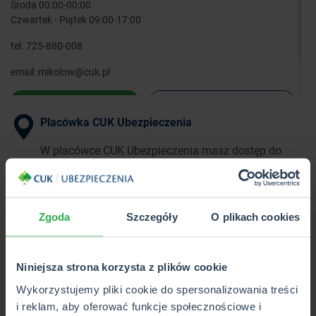
Środa 00:00-00:00
Czwartek - Piątek 09:00-17:00
tel.
725-880-008
email:
mikolow@cuk.pl
WYZNACZ TRASĘ
ZOBACZ SZCZEGÓŁY
Placówka CUK Ubezpieczenia
W placówce CUK Ubezpieczenia masz dostęp do
pełnej oferty ponad 40 towarzystw
ubezpieczeniowych w 1 miejscu.
Zgoda
Szczegóły
O plikach cookies
Punkt Partnerski CUK Ubezpieczenia
W Punkcie Partnerskim CUK Ubezpieczenia poznasz
Niniejsza strona korzysta z plików cookie
i kupisz wybrane produkty z pełnej oferty CUK.
Wykorzystujemy pliki cookie do spersonalizowania treści
i reklam, aby oferować funkcje społecznościowe i
Wkrótce otwarcie