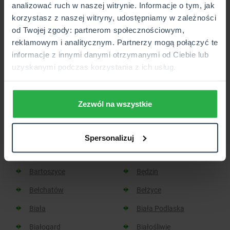
analizować ruch w naszej witrynie. Informacje o tym, jak
korzystasz z naszej witryny, udostępniamy w zależności
Placówka lub Punkt Partnerski CUK Ubezpieczenia,
od Twojej zgody: partnerom społecznościowym,
który wkrótce będzie otwarty.
reklamowym i analitycznym. Partnerzy mogą połączyć te
informacje z innymi danymi otrzymanymi od Ciebie lub
uzyskanymi podczas korzystania z ich usług.
Sprawdź, w jakich miastach
znajdziesz placówkę CUK:
Zezwól na wszystkie
Aleksandrów Kujawski
Aleksandrów Łódzki
Spersonalizuj
Baborów
Barlinek
Bartoszyce
Będzin
Bełchatów
Bełżyce
Biała
Biała Podlaska
Białogard
Białośliwie