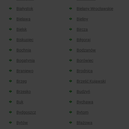
Białystok
Bielany Wrocławskie
Bielawa
Bieliny
Bielsk
Bircza
Biskupiec
Biłgoraj
Bochnia
Bodzanów
Bogatynia
Borówiec
Braniewo
Brodnica
Brzeg
Brześć Kujawski
Brzesko
Budzyń
Buk
Bychawa
Bydgoszcz
Bytom
Bytów
Błażowa