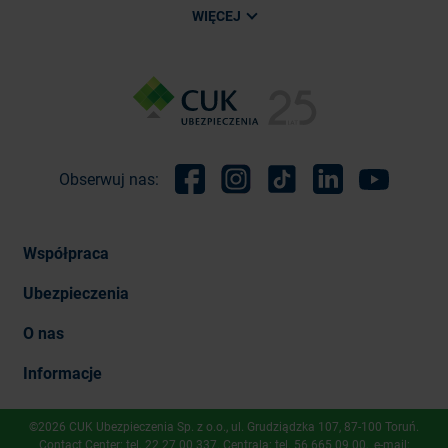
WIĘCEJ
Obserwuj nas:
Facebook
Instagram
TikTok
Linkedin
Youtube
Współpraca
Ubezpieczenia
O nas
Informacje
©2026 CUK Ubezpieczenia Sp. z o.o., ​ul. Grudziądzka 107, 87-100 Toruń.
Contact Center: tel.
22 27 00 337
. Centrala: tel.
56 665 09 00
, e-mail: