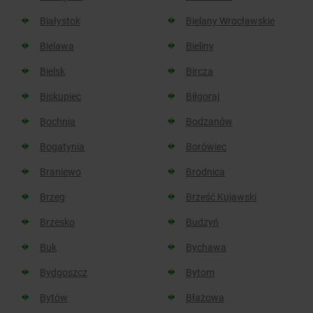
Białystok
Bielany Wrocławskie
Bielawa
Bieliny
Bielsk
Bircza
Biskupiec
Biłgoraj
Bochnia
Bodzanów
Bogatynia
Borówiec
Braniewo
Brodnica
Brzeg
Brześć Kujawski
Brzesko
Budzyń
Buk
Bychawa
Bydgoszcz
Bytom
Bytów
Błażowa