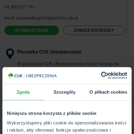
tel.
882-927-762
email:
ksiazwielkopolski@partner.cuk.pl
WYZNACZ TRASĘ
ZOBACZ SZCZEGÓŁY
Placówka CUK Ubezpieczenia
W placówce CUK Ubezpieczenia masz dostęp do
pełnej oferty ponad 40 towarzystw
ubezpieczeniowych w 1 miejscu.
Zgoda
Szczegóły
O plikach cookies
Punkt Partnerski CUK Ubezpieczenia
W Punkcie Partnerskim CUK Ubezpieczenia poznasz
Niniejsza strona korzysta z plików cookie
i kupisz wybrane produkty z pełnej oferty CUK.
Wykorzystujemy pliki cookie do spersonalizowania treści
i reklam, aby oferować funkcje społecznościowe i
Wkrótce otwarcie