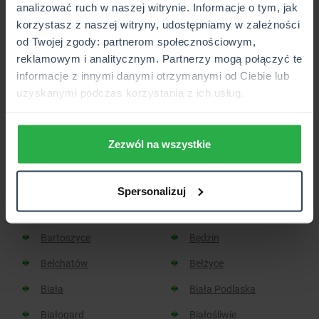
analizować ruch w naszej witrynie. Informacje o tym, jak
korzystasz z naszej witryny, udostępniamy w zależności
Placówka lub Punkt Partnerski CUK Ubezpieczenia,
od Twojej zgody: partnerom społecznościowym,
który wkrótce będzie otwarty.
reklamowym i analitycznym. Partnerzy mogą połączyć te
informacje z innymi danymi otrzymanymi od Ciebie lub
uzyskanymi podczas korzystania z ich usług.
Sprawdź, w jakich miastach
znajdziesz placówkę CUK:
Zezwól na wszystkie
Aleksandrów Kujawski
Aleksandrów Łódzki
Spersonalizuj
Baborów
Barlinek
Bartoszyce
Będzin
Bełchatów
Bełżyce
Biała
Biała Podlaska
Białogard
Białośliwie