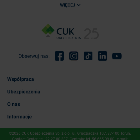
WIĘCEJ
Obserwuj nas:
Facebook
Instagram
TikTok
Linkedin
Youtube
Współpraca
Ubezpieczenia
O nas
Informacje
©2026 CUK Ubezpieczenia Sp. z o.o., ​ul. Grudziądzka 107, 87-100 Toruń.
Contact Center: tel.
22 27 00 337
. Centrala: tel.
56 665 09 00
, e-mail: