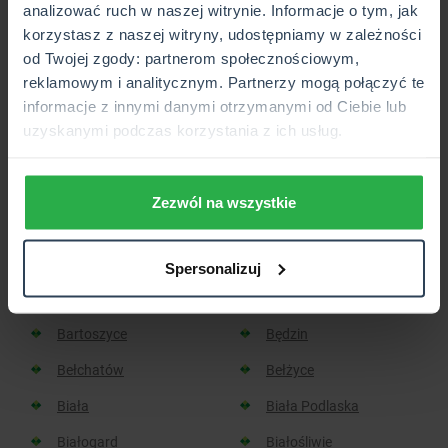
analizować ruch w naszej witrynie. Informacje o tym, jak
korzystasz z naszej witryny, udostępniamy w zależności
Placówka lub Punkt Partnerski CUK Ubezpieczenia,
od Twojej zgody: partnerom społecznościowym,
który wkrótce będzie otwarty.
reklamowym i analitycznym. Partnerzy mogą połączyć te
informacje z innymi danymi otrzymanymi od Ciebie lub
uzyskanymi podczas korzystania z ich usług.
Sprawdź, w jakich miastach
znajdziesz placówkę CUK:
Zezwól na wszystkie
Aleksandrów Kujawski
Aleksandrów Łódzki
Spersonalizuj
Baborów
Barlinek
Bartoszyce
Będzin
Bełchatów
Bełżyce
Biała
Biała Podlaska
Białogard
Białośliwie