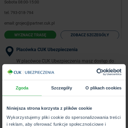
Sobota 08:00-15:00
tel.
793-018-794
email:
grojec@partner.cuk.pl
WYZNACZ TRASĘ
ZOBACZ SZCZEGÓŁY
Placówka CUK Ubezpieczenia
W placówce CUK Ubezpieczenia masz dostęp do
pełnej oferty ponad 40 towarzystw
ubezpieczeniowych w 1 miejscu.
Zgoda
Szczegóły
O plikach cookies
Punkt Partnerski CUK Ubezpieczenia
W Punkcie Partnerskim CUK Ubezpieczenia poznasz
Niniejsza strona korzysta z plików cookie
i kupisz wybrane produkty z pełnej oferty CUK.
Wykorzystujemy pliki cookie do spersonalizowania treści
i reklam, aby oferować funkcje społecznościowe i
Wkrótce otwarcie