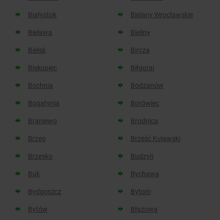
Białystok
Bielany Wrocławskie
Bielawa
Bieliny
Bielsk
Bircza
Biskupiec
Biłgoraj
Bochnia
Bodzanów
Bogatynia
Borówiec
Braniewo
Brodnica
Brzeg
Brześć Kujawski
Brzesko
Budzyń
Buk
Bychawa
Bydgoszcz
Bytom
Bytów
Błażowa