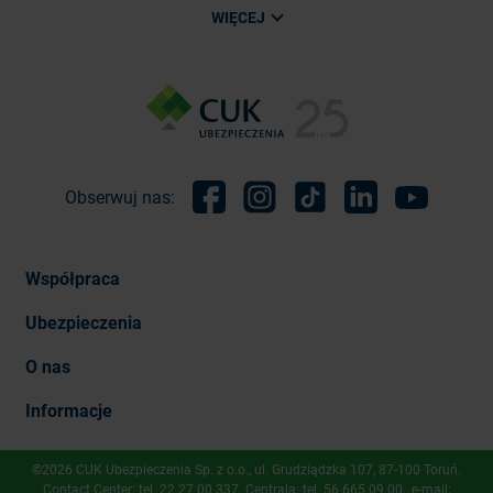
WIĘCEJ
Obserwuj nas:
Facebook
Instagram
TikTok
Linkedin
Youtube
Współpraca
Ubezpieczenia
O nas
Informacje
©2026 CUK Ubezpieczenia Sp. z o.o., ​ul. Grudziądzka 107, 87-100 Toruń.
Contact Center: tel.
22 27 00 337
. Centrala: tel.
56 665 09 00
, e-mail: