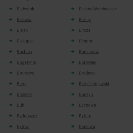
Białystok
Bielany Wrocławskie
Bielawa
Bieliny
Bielsk
Bircza
Biskupiec
Biłgoraj
Bochnia
Bodzanów
Bogatynia
Borówiec
Braniewo
Brodnica
Brzeg
Brześć Kujawski
Brzesko
Budzyń
Buk
Bychawa
Bydgoszcz
Bytom
Bytów
Błażowa