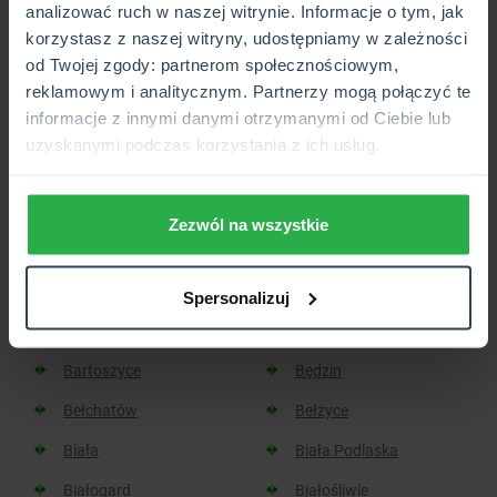
analizować ruch w naszej witrynie. Informacje o tym, jak
korzystasz z naszej witryny, udostępniamy w zależności
Placówka lub Punkt Partnerski CUK Ubezpieczenia,
od Twojej zgody: partnerom społecznościowym,
który wkrótce będzie otwarty.
reklamowym i analitycznym. Partnerzy mogą połączyć te
informacje z innymi danymi otrzymanymi od Ciebie lub
uzyskanymi podczas korzystania z ich usług.
Sprawdź, w jakich miastach
znajdziesz placówkę CUK:
Zezwól na wszystkie
Aleksandrów Kujawski
Aleksandrów Łódzki
Spersonalizuj
Baborów
Barlinek
Bartoszyce
Będzin
Bełchatów
Bełżyce
Biała
Biała Podlaska
Białogard
Białośliwie