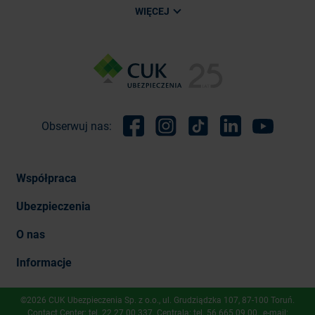
WIĘCEJ
Obserwuj nas:
Facebook
Instagram
TikTok
Linkedin
Youtube
Współpraca
Ubezpieczenia
O nas
Informacje
©2026 CUK Ubezpieczenia Sp. z o.o., ​ul. Grudziądzka 107, 87-100 Toruń.
Contact Center: tel.
22 27 00 337
. Centrala: tel.
56 665 09 00
, e-mail: