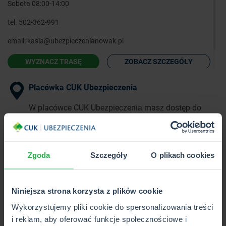
Sobota 08:00-14:00
tel.
502-362-991
email:
kasia@ubezpieczenianowak.pl
WYZNACZ TRASĘ
ZOBACZ SZCZEGÓŁY
Placówka CUK Ubezpieczenia
W placówce CUK Ubezpieczenia masz dostęp do
pełnej oferty ponad 40 towarzystw
ubezpieczeniowych w 1 miejscu.
Zgoda
Szczegóły
O plikach cookies
Punkt Partnerski CUK Ubezpieczenia
W Punkcie Partnerskim CUK Ubezpieczenia poznasz
Niniejsza strona korzysta z plików cookie
i kupisz wybrane produkty z pełnej oferty CUK.
Wykorzystujemy pliki cookie do spersonalizowania treści
i reklam, aby oferować funkcje społecznościowe i
Wkrótce otwarcie