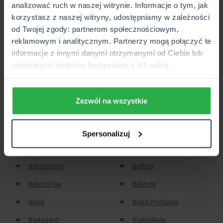
analizować ruch w naszej witrynie. Informacje o tym, jak
korzystasz z naszej witryny, udostępniamy w zależności
Placówka lub Punkt Partnerski CUK Ubezpieczenia,
od Twojej zgody: partnerom społecznościowym,
który wkrótce będzie otwarty.
reklamowym i analitycznym. Partnerzy mogą połączyć te
informacje z innymi danymi otrzymanymi od Ciebie lub
uzyskanymi podczas korzystania z ich usług.
Sprawdź, w jakich miastach
znajdziesz placówkę CUK:
Zezwól na wszystkie
Aleksandrów Kujawski
Aleksandrów Łódzki
Spersonalizuj
Baborów
Barlinek
Bartoszyce
Będzin
Bełchatów
Bełżyce
Biała
Biała Podlaska
Białogard
Białośliwie