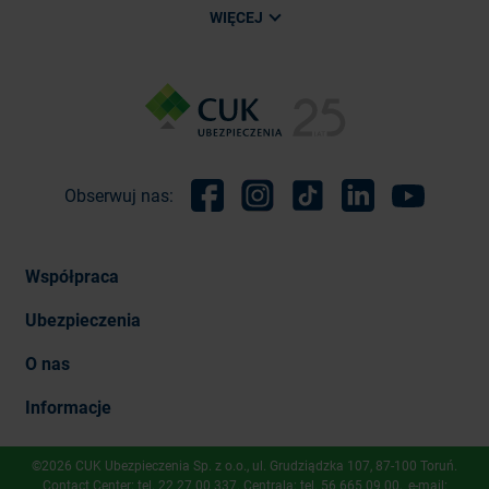
WIĘCEJ
Obserwuj nas:
Facebook
Instagram
TikTok
Linkedin
Youtube
Współpraca
Ubezpieczenia
O nas
Informacje
©2026 CUK Ubezpieczenia Sp. z o.o., ​ul. Grudziądzka 107, 87-100 Toruń.
Contact Center: tel.
22 27 00 337
. Centrala: tel.
56 665 09 00
, e-mail: