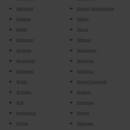
Białystok
Bielany Wrocławskie
Bielawa
Bieliny
Bielsk
Bircza
Biskupiec
Biłgoraj
Bochnia
Bodzanów
Bogatynia
Borówiec
Braniewo
Brodnica
Brzeg
Brześć Kujawski
Brzesko
Budzyń
Buk
Bychawa
Bydgoszcz
Bytom
Bytów
Błażowa