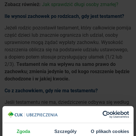
Zobacz również:
Jak sprawdzić długi osoby zmarłej?
Ile wynosi zachowek po rodzicach, gdy jest testament?
Jeżeli rodzic pozostawił testament, który całkowicie pomija
część dzieci lub znacznie ogranicza ich udział, osoby
uprawnione mogą żądać wypłaty zachowku. Wysokość
roszczenia oblicza się na podstawie udziału ustawowego,
a dopiero potem stosuje przysługujący ułamek (1/2 lub
2/3).
Testament nie ma wpływu na samo prawo do
zachowku; zmienia jedynie to, od kogo roszczenie będzie
dochodzone i w jakiej kwocie.
Co z zachowkiem, gdy nie ma testamentu?
Jeśli testamentu nie ma, dziedziczenie odbywa się według
ustawy, więc zachowek zazwyczaj nie jest potrzebny. Może
jednak przysługiwać wtedy, gdy za życia rodziców
dokonano znaczących darowizn na rzecz jednego ze
spadkobierców i naruszyło to równowagę podziału
Zgoda
Szczegóły
O plikach cookies