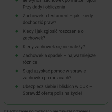
Ile wynosi zachowek po matce i ojcu?
Przykłady i obliczenia
Zachowek a testament – jak i kiedy
dochodzić praw?
Kiedy i jak zgłosić roszczenie o
zachowek?
Kiedy zachowek się nie należy?
Zachowek a spadek – najważniejsze
różnice
Skąd uzyskać pomoc w sprawie
zachowku po rodzicach?
Ubezpiecz siebie i bliskich w CUK –
Sprawdź ofertę polis na życie!
Dziedziczenie po rodzicach nie zawsze przebiega