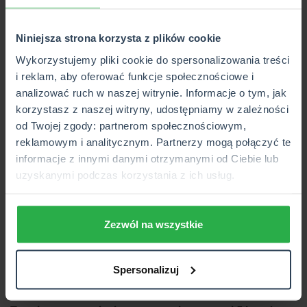
majątku. W takim przypadku roszczenie kieruje się do
osoby obdarowanej.
Niniejsza strona korzysta z plików cookie
Wykorzystujemy pliki cookie do spersonalizowania treści
SPRAWDŹ CENĘ UBEZPIECZENIA
i reklam, aby oferować funkcje społecznościowe i
MIESZKANIA LUB DOMU
analizować ruch w naszej witrynie. Informacje o tym, jak
korzystasz z naszej witryny, udostępniamy w zależności
Kiedy i jak zgłosić roszczenie o
od Twojej zgody: partnerom społecznościowym,
reklamowym i analitycznym. Partnerzy mogą połączyć te
zachowek?
informacje z innymi danymi otrzymanymi od Ciebie lub
uzyskanymi podczas korzystania z ich usług.
Roszczenie o zachowek ma formę żądania zapłaty
określonej kwoty pieniężnej od osoby, która uzyskała
korzyść majątkową po zmarłym (np. spadkobiercy
Zezwól na wszystkie
testamentowego lub obdarowanego). Uprawniony może
dochodzić zapłaty zachowku w drodze negocjacji lub –
jeśli strony nie dojdą do porozumienia – w postępowaniu
Spersonalizuj
sądowym.