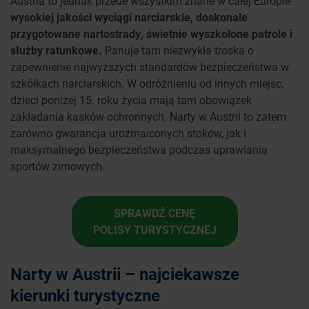
Austria to jednak przede wszystkim znane w całej Europie
wysokiej jakości wyciągi narciarskie, doskonale
przygotowane nartostrady, świetnie wyszkolone patrole i
służby ratunkowe.
Panuje tam niezwykła troska o
zapewnienie najwyższych standardów bezpieczeństwa w
szkółkach narciarskich. W odróżnieniu od innych miejsc,
dzieci poniżej 15. roku życia mają tam obowiązek
zakładania kasków ochronnych. Narty w Austrii to zatem
zarówno gwarancja urozmaiconych stoków, jak i
maksymalnego bezpieczeństwa podczas uprawiania
sportów zimowych.
SPRAWDŹ CENĘ
POLISY TURYSTYCZNEJ
Narty w Austrii – najciekawsze
kierunki turystyczne