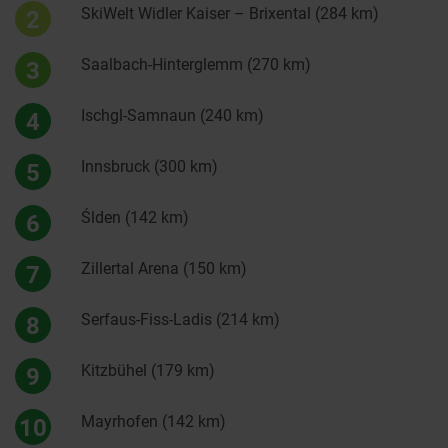
SkiWelt Widler Kaiser – Brixental (284 km)
2
Saalbach-Hinterglemm (270 km)
3
Ischgl-Samnaun (240 km)
4
Innsbruck (300 km)
5
Sölden (142 km)
6
Zillertal Arena (150 km)
7
Serfaus-Fiss-Ladis (214 km)
8
Kitzbühel (179 km)
9
Mayrhofen (142 km)
10