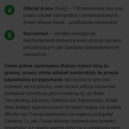
Zillertal Arena
(Tyrol) – 150 kilometrów tras oraz
4
osiem szkółek narciarskich i snowboardowych.
Kurort oferuje nawet… przedszkole narciarskie!
Bad Gastein
– ośrodek należący do
5
Salzburgerland dostarcza wielu atrakcji zarówno
początkującym, jak i bardziej zaawansowanym
narciarzom.
Zanim jednak zaplanujesz dłuższy wyjazd zimą za
granicę, rozważ ofertę szkółek narciarskich, by przejść
odpowiednie przygotowanie
. Nie musisz w tym celu
wybierać się za granicę. Jeśli chcesz dobrze zrozumieć
polecenia instruktora, jedź wcześniej np. do Białki
Tatrzańskiej, Szczyrku, Zieleńca lub Zakopanego. Dzięki
temu kolejny wyjazd na narty do takich krajów jak Austria,
Włochy czy Francja będzie jeszcze większą przygodą!
Zarówno Ty, jak i Twoje dziecko dotrzecie tam bowiem,
posiadając już pewną wiedzę dotyczącą uprawiania tego