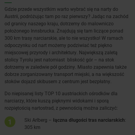
Gdzie przede wszystkim warto wybrać się na narty do
Austrii, podróżując tam po raz pierwszy? Jadąc na zachód
od granicy naszego kraju, dotrzemy do malowniczo
położonego Innsbrucka. Znajdują się tam liczące ponad
300 km trasy narciarskie, ale to nie wszystko! W ramach
odpoczynku od nart możemy podziwiać też piękno
miejscowej przyrody i architektury. Największą zaletą
stolicy Tyrolu jest natomiast bliskość gór – na stok
dotrzemy w zaledwie pół godziny. Miasto zapewnia także
dobrze zorganizowany transport miejski, a na większość
stoków dojazd skibusem z centrum jest bezpłatny.
Do niepisanej listy TOP 10 austriackich ośrodków dla
narciarzy, które kuszą pięknymi widokami i sporą
rozpiętością nartostrad, z pewnością można zaliczyć:
Ski Arlberg –
łączna długości tras narciarskich
:
1
305 km