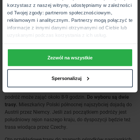
korzystasz z naszej witryny, udostępniamy w zależności
samochodem?
od Twojej zgody: partnerom społecznościowym,
reklamowym i analitycznym. Partnerzy mogą połączyć te
Narty w Alpach najczęściej kojarzą się z takimi krajami jak
informacje z innymi danymi otrzymanymi od Ciebie lub
Austria. Nie leży ona jednak blisko Polski. Mimo to
podróż
uzyskanymi podczas korzystania z ich usług.
autem za granicę
w te rejony jest możliwa! Ponadto może
okazać się o wiele tańsza od lotu samolotem. Zważywszy
na fakt, że państwo to leży w bliższej odległości od Polski
Zezwól na wszystkie
niż inne kraje alpejskie, wyjazd do tamtejszych ośrodków
narciarskich obniża zwykle łączny koszty podróży.
Spersonalizuj
Jak dojechać do Austrii samochodem?
W zależności od
lokalizacji początku trasy i miejscowości docelowej taka
podróż może zająć około 8-9 godzin.
Do wyboru są dwie
trasy.
Mieszkańcy Polski północnej najszybciej dojadą do
Austrii przez Niemcy. Jeśli zaś początkiem podróży jest
południowy rejon naszego kraju, do dyspozycji będzie też
trasa wiodąca przez Czechy.
Oto przykładowe trasy do znanych ośrodków narciarskich