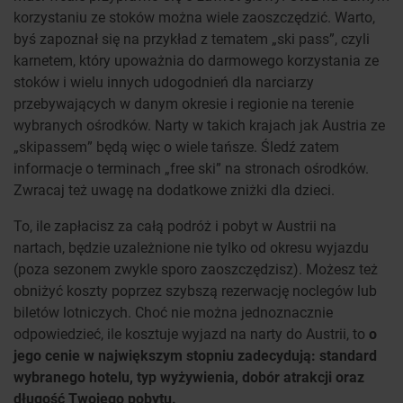
korzystaniu ze stoków można wiele zaoszczędzić. Warto,
byś zapoznał się na przykład z tematem „ski pass”, czyli
karnetem, który upoważnia do darmowego korzystania ze
stoków i wielu innych udogodnień dla narciarzy
przebywających w danym okresie i regionie na terenie
wybranych ośrodków. Narty w takich krajach jak Austria ze
„skipassem” będą więc o wiele tańsze. Śledź zatem
informacje o terminach „free ski” na stronach ośrodków.
Zwracaj też uwagę na dodatkowe zniżki dla dzieci.
To, ile zapłacisz za całą podróż i pobyt w Austrii na
nartach, będzie uzależnione nie tylko od okresu wyjazdu
(poza sezonem zwykle sporo zaoszczędzisz). Możesz też
obniżyć koszty poprzez szybszą rezerwację noclegów lub
biletów lotniczych. Choć nie można jednoznacznie
odpowiedzieć, ile kosztuje wyjazd na narty do Austrii, to
o
jego cenie w największym stopniu zadecydują: standard
wybranego hotelu, typ wyżywienia, dobór atrakcji oraz
długość Twojego pobytu.