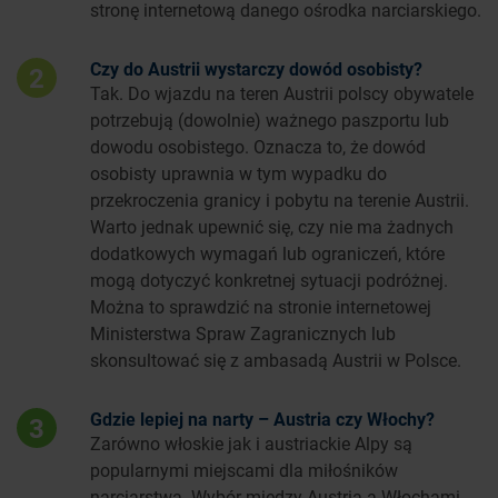
stronę internetową danego ośrodka narciarskiego.
Czy do Austrii wystarczy dowód osobisty?
2
Tak. Do wjazdu na teren Austrii polscy obywatele
potrzebują (dowolnie) ważnego paszportu lub
dowodu osobistego. Oznacza to, że dowód
osobisty uprawnia w tym wypadku do
przekroczenia granicy i pobytu na terenie Austrii.
Warto jednak upewnić się, czy nie ma żadnych
dodatkowych wymagań lub ograniczeń, które
mogą dotyczyć konkretnej sytuacji podróżnej.
Można to sprawdzić na stronie internetowej
Ministerstwa Spraw Zagranicznych lub
skonsultować się z ambasadą Austrii w Polsce.
Gdzie lepiej na narty – Austria czy Włochy?
3
Zarówno włoskie jak i austriackie Alpy są
popularnymi miejscami dla miłośników
narciarstwa. Wybór między Austrią a Włochami