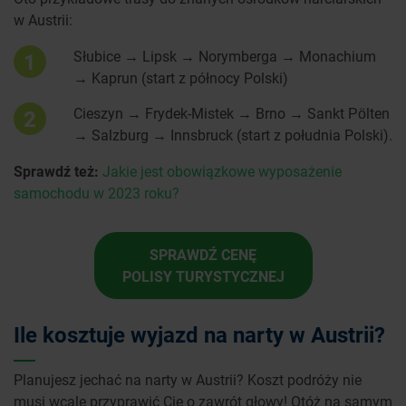
w Austrii:
Słubice → Lipsk → Norymberga → Monachium
1
→ Kaprun (start z północy Polski)
Cieszyn → Frydek-Mistek → Brno → Sankt Pölten
2
→ Salzburg → Innsbruck (start z południa Polski).
Sprawdź też:
Jakie jest obowiązkowe wyposażenie
samochodu w 2023 roku?
SPRAWDŹ CENĘ
POLISY TURYSTYCZNEJ
Ile kosztuje wyjazd na narty w Austrii?
Planujesz jechać na narty w Austrii? Koszt podróży nie
musi wcale przyprawić Cię o zawrót głowy! Otóż na samym