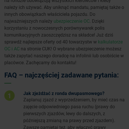
na rondzie obowiązują wszystkich kierowców i kiedy
należy ich używać. Aby uniknąć mandatu, pamiętaj także o
innych obowiązkach właściciela pojazdu. Do
najważniejszych należy
ubezpieczenie OC
. Dzięki
korzystaniu z nowoczesnych porównywarek polis
komunikacyjnych zaoszczędzisz na składce! Już dziś
sprawdź najlepsze oferty od 40 towarzystw w
kalkulatorze
OC i AC
na stronie CUK! O wybrane ubezpieczenie możesz
także zapytać naszego doradcę na infolinii lub osobiście w
placówce. Zachęcamy do kontaktu!
FAQ – najczęściej zadawane pytania:
Jak zjeżdżać z ronda dwupasmowego?
1
Zaplanuj zjazd z wyprzedzeniem, by mieć czas na
zajęcie odpowiedniego pasa ruchu (prawy do
pierwszych zjazdów, lewy do dalszych, z
późniejszą zmianą na prawy przed zjazdem).
Zawsze pamiętaj też, aby włączyć prawy