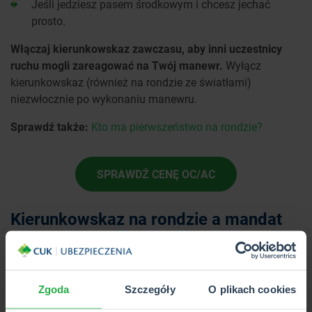
Jeśli jedziesz pasem środkowym i chcesz jechać
prosto.
Włączaj kierunkowskaz zawczasu, aby inni uczestnicy
ruchu mogli zareagować na Twój manewr.
Wyłącz
kierunkowskaz (również na rondzie ze światłami)
niezwłocznie po wykonaniu manewru.
Sprawdź także:
Kto ma pierwszeństwo na rondzie?
SPRAWDŹ CENĘ OC/AC
Kierunkowskaz na rondzie a mandat
Używanie kierunkowskazu na rondzie jest obowiązkowe w
niektórych sytuacjach, a jedynie zalecane w innych.
Interpretując aktualne przepisy, należy zaznaczyć, że
Zgoda
Szczegóły
O plikach cookies
jedynym niedozwolonym zachowaniem jest niewłączanie