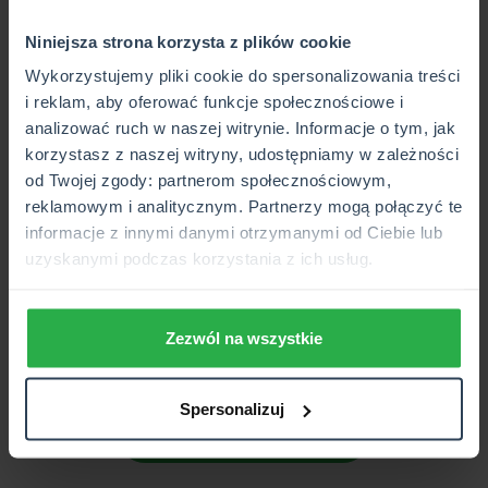
kierunkowskazu prawego przed zjazdem z ronda. Jeżeli
wówczas nie ustąpimy pierwszeństwa kierowcy na rondzie,
Niniejsza strona korzysta z plików cookie
będziemy winni kolizji. Za brak sygnalizowania
Wykorzystujemy pliki cookie do spersonalizowania treści
planowanego manewru grozi mandat:
i reklam, aby oferować funkcje społecznościowe i
analizować ruch w naszej witrynie. Informacje o tym, jak
200 zł i 2 punkty karne za niesygnalizowanie zmiany
korzystasz z naszej witryny, udostępniamy w zależności
pasa ruchu lub zjazdu z ronda.
od Twojej zgody: partnerom społecznościowym,
Od 20 do 500 zł w zależności od sytuacji za
reklamowym i analitycznym. Partnerzy mogą połączyć te
utrudnianie lub tamowanie ruchu przez błędne
informacje z innymi danymi otrzymanymi od Ciebie lub
sygnalizowanie manewru.
uzyskanymi podczas korzystania z ich usług.
O aktualnych stawkach kar za wykroczenia drogowe
informuje
taryfikator mandatów
. Podstawą dla opisanych
zasad dotyczących stosowania kierunkowskazów jest zaś
Zezwól na wszystkie
Ustawa Prawo o ruchu drogowym
.
Spersonalizuj
SPRAWDŹ CENĘ OC/AC