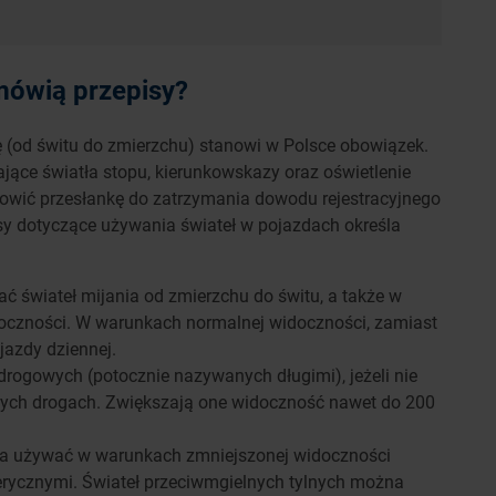
mówią przepisy?
 (od świtu do zmierzchu) stanowi w Polsce obowiązek.
ące światła stopu, kierunkowskazy oraz oświetlenie
nowić przesłankę do zatrzymania dowodu rejestracyjnego
isy dotyczące używania świateł w pojazdach określa
ć świateł mijania od zmierzchu do świtu, a także w
oczności. W warunkach normalnej widoczności, zamiast
jazdy dziennej.
rogowych (potocznie nazywanych długimi), jeżeli nie
onych drogach. Zwiększają one widoczność nawet do 200
na używać w warunkach zmniejszonej widoczności
ycznymi. Świateł przeciwmgielnych tylnych można