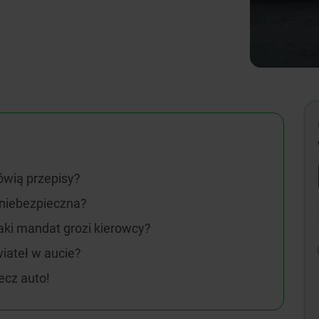
ówią przepisy?
 niebezpieczna?
aki mandat grozi kierowcy?
iateł w aucie?
ecz auto!