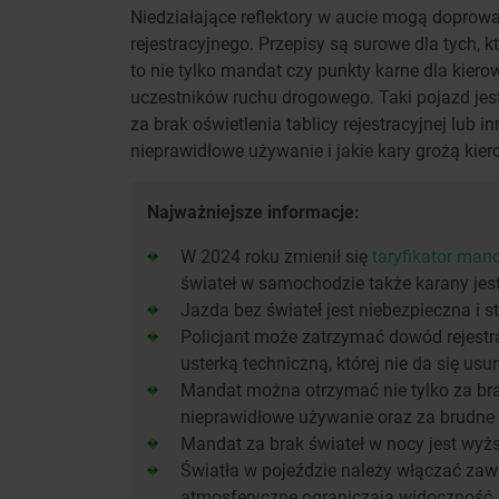
Niedziałające reflektory w aucie mogą dopro
rejestracyjnego. Przepisy są surowe dla tych, 
to nie tylko mandat czy punkty karne dla kiero
uczestników ruchu drogowego. Taki pojazd jes
za brak oświetlenia tablicy rejestracyjnej lub 
nieprawidłowe używanie i jakie kary grożą kier
Najważniejsze informacje:
W 2024 roku zmienił się
taryfikator man
świateł w samochodzie także karany jes
Jazda bez świateł jest niebezpieczna i
Policjant może zatrzymać dowód rejestra
usterką techniczną, której nie da się usu
Mandat można otrzymać nie tylko za bra
nieprawidłowe używanie oraz za brudne 
Mandat za brak świateł w nocy jest wyż
Światła w pojeździe należy włączać zaw
atmosferyczne ograniczają widoczność.