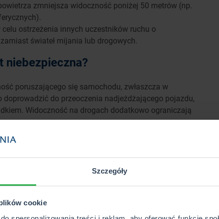
powietrza zmniejsza widoczność poniżej 50 metrów (np.
erycznych).
celu ostrzeżenia innych uczestników ruchu o
 zamiast świateł mijania lub drogowych.
st niebezpieczna?
ność poruszającego się samochodu, zwłaszcza w
 doprowadzić do przeoczenia nadjeżdżającego pojazdu,
padkiem. Widoczność na drogach dodatkowo ograniczają
 jest jazda bez świateł w nocy.
Powoduje nie tylko
e sprawia, że auto jest niemal niewidzialne dla innych
iem takiej jazdy może być wypadnięcie z drogi,
Szczegóły
zego. Już sam brak jednego z reflektorów może
nanie kategorii i wielkości nadjeżdżającego pojazdu.
 plików cookie
również mogą przyczynić się do sporych problemów na
do spersonalizowania treści i reklam, aby oferować funkcje sp