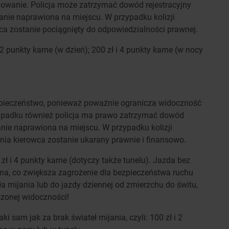
owanie. Policja może zatrzymać dowód rejestracyjny
stanie naprawiona na miejscu. W przypadku kolizji
 zostanie pociągnięty do odpowiedzialności prawnej.
 2 punkty karne (w dzień); 200 zł i 4 punkty karne (w nocy
zpieczeństwo, ponieważ poważnie ogranicza widoczność
wypadku również policja ma prawo zatrzymać dowód
stanie naprawiona na miejscu. W przypadku kolizji
ia kierowca zostanie ukarany prawnie i finansowo.
 zł i 4 punkty karne (dotyczy także tunelu). Jazda bez
zna, co zwiększa zagrożenie dla bezpieczeństwa ruchu
 mijania lub do jazdy dziennej od zmierzchu do świtu,
zonej widoczności!
aki sam jak za brak świateł mijania, czyli: 100 zł i 2