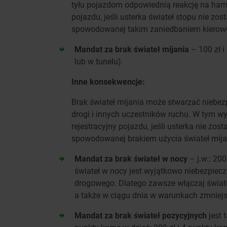
tyłu pojazdom odpowiednią reakcję na ham
pojazdu, jeśli usterka świateł stopu nie zo
spowodowanej takim zaniedbaniem kierowca
Mandat za brak świateł mijania
– 100 zł i
lub w tunelu).
Inne konsekwencje:
Brak świateł mijania może stwarzać niebe
drogi i innych uczestników ruchu. W tym 
rejestracyjny pojazdu, jeśli usterka nie zo
spowodowanej brakiem użycia świateł mijan
Mandat za brak świateł w nocy
– j.w.: 200
świateł w nocy jest wyjątkowo niebezpiec
drogowego. Dlatego zawsze włączaj światła
a także w ciągu dnia w warunkach zmniejs
Mandat za brak świateł pozycyjnych
jest t