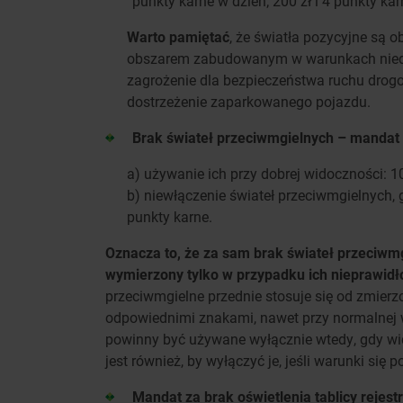
punkty karne w dzień; 200 zł i 4 punkty ka
Warto pamiętać
, że światła pozycyjne są
obszarem zabudowanym w warunkach niedos
zagrożenie dla bezpieczeństwa ruchu drog
dostrzeżenie zaparkowanego pojazdu.
Brak świateł przeciwmgielnych – mandat
a) używanie ich przy dobrej widoczności: 10
b) niewłączenie świateł przeciwmgielnych,
punkty karne.
Oznacza to, że za sam brak świateł przeciwm
wymierzony tylko w przypadku ich nieprawid
przeciwmgielne przednie stosuje się od zmier
odpowiednimi znakami, nawet przy normalnej w
powinny być używane wyłącznie wtedy, gdy wi
jest również, by wyłączyć je, jeśli warunki się
Mandat za brak oświetlenia tablicy rejest