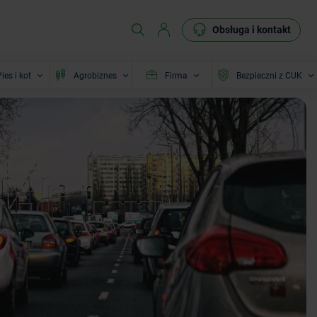
Obsługa i kontakt
ies i kot
Agrobiznes
Firma
Bezpieczni z CUK