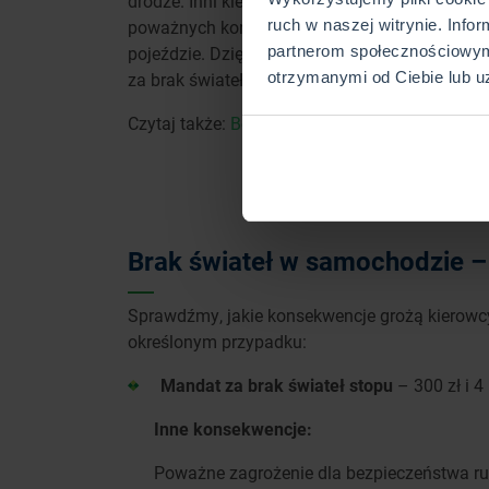
drodze. Inni kierowcy nie uzyskują wówczas 
poważnych konsekwencji. Dlatego tak ważne je
ruch w naszej witrynie. Info
pojeździe. Dzięki temu unikniemy nie tylko w
partnerom społecznościowym
za brak świateł i zatrzymania dowodu rejestra
otrzymanymi od Ciebie lub u
Czytaj także:
Bezpieczeństwo rowerzystów i p
SPRAW
Brak świateł w samochodzie – 
Sprawdźmy, jakie konsekwencje grożą kierowc
określonym przypadku:
Mandat za brak świateł stopu
– 300 zł i 4
Inne konsekwencje:
Poważne zagrożenie dla bezpieczeństwa ru