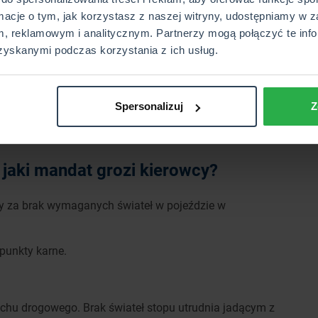
informacji o planowanych manewrach, co prowadzi do
st regularne sprawdzanie wszystkich reflektorów w
rmacje o tym, jak korzystasz z naszej witryny, udostępniamy w z
ypadku, ale także wysokiego mandatu, punktów karnych
, reklamowym i analitycznym. Partnerzy mogą połączyć te info
cyjnego.
zyskanymi podczas korzystania z ich usług.
ieszych po zmroku
.
Spersonalizuj
Z
DŹ CENĘ OC/AC
jaki mandat grozi kierowcy?
y za brak wymaganych świateł w pojeździe w
 punkty karne.
chu drogowego. Brak świateł stopu utrudnia jadącym z