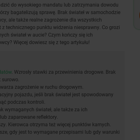
wadzić do wysokiego mandatu lub zatrzymania dowodu
którzy bagatelizują sprawę. Brak świateł w samochodzie
wcy, ale także realne zagrożenie dla wszystkich
t z technicznego punktu widzenia niesprawny. Co grozi
innych świateł w aucie? Czym kończy się ich
owcy? Więcej dowiesz się z tego artykułu!
datów
. Wzrosły stawki za przewinienia drogowe. Brak
t surowo.
 stwarza zagrożenie w ruchu drogowym.
cyjny pojazdu, jeśli brak świateł jest spowodowany
nąć podczas kontroli.
k wymaganych świateł, ale także za ich
lub zaparowane reflektory.
szy. Kierowca otrzyma też więcej punktów karnych.
sze, gdy jest to wymagane przepisami lub gdy warunki