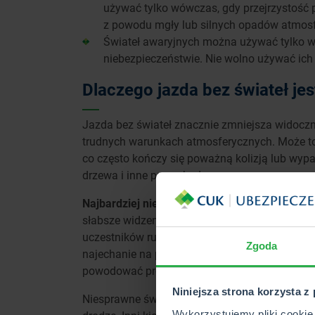
używać tylko wówczas, gdy przejrzystość 
z powodu mgły lub silnych opadów atmosf
Świateł awaryjnych można używać tylko w 
niebezpieczeństwie. Nie wolno używać ich
Dlaczego jazda bez świateł je
Jazda bez świateł znacznie zmniejsza widocz
trudnych warunkach atmosferycznych. Może to
co często kończy się poważną kolizją lub wy
drzewa i inne przeszkody.
Najbardziej niebezpieczna i nieodpowiedzialna
słabsze widzenie drogi przez kierowcę, ale takż
uczestników ruchu – zwłaszcza pieszych. Skutk
Zgoda
najechanie na przeszkodę czy potrącenie pies
powodować problemy – utrudnia bowiem rozpoz
Niniejsza strona korzysta z
Niesprawne światło stopu czy kierunkowskaz 
Wykorzystujemy pliki cookie 