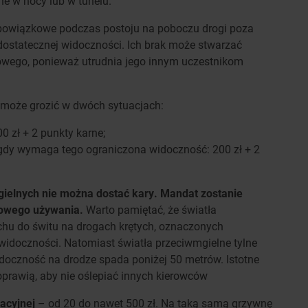
rne w nocy lub w tunelu.
 obowiązkowe podczas postoju na poboczu drogi poza
tatecznej widoczności. Ich brak może stwarzać
owego, ponieważ utrudnia jego innym uczestnikom
może grozić w dwóch sytuacjach:
0 zł + 2 punkty karne;
 gdy wymaga tego ograniczona widoczność: 200 zł + 2
gielnych nie można dostać kary. Mandat zostanie
łowego używania.
Warto pamiętać, że światła
zchu do świtu na drogach krętych, oznaczonych
idoczności. Natomiast światła przeciwmgielne tylne
doczność na drodze spada poniżej 50 metrów. Istotne
 poprawią, aby nie oślepiać innych kierowców
racyjnej
– od 20 do nawet 500 zł. Na taką samą grzywnę