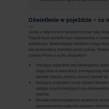
Oświetlenie w pojeździe – co 
Jazda z włączonymi światłami przez całą dobę
Pojazd musi ponadto być wyposażony w działaj
dodatkowe. Niedziałające reflektory mogą sta
lub wystawienia mandatu przez policję. Przep
ustawa Prawo o ruchu drogowym:
Kierujący pojazdem jest obowiązany używa
ciągu dnia w warunkach zmniejszonej wid
świateł mijania, można używać świateł do 
Kierujący pojazdem może używać świateł d
oślepia innych kierujących na nieoświetl
metrów.
Świateł przeciwmgielnych przednich moż
spowodowanej mgłą lub opadami atmosfer