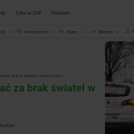
ady
Tylko w CUK
Placówki
róż
NNW szkolne
Rower
Motocykl
P
zymać za brak świateł w samochodzie?
ć za brak świateł w
hodzie.