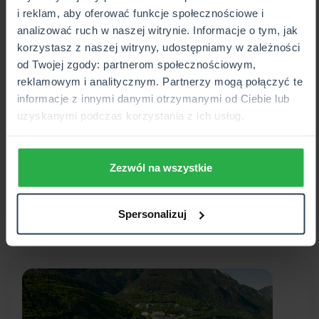
i reklam, aby oferować funkcje społecznościowe i
analizować ruch w naszej witrynie. Informacje o tym, jak
korzystasz z naszej witryny, udostępniamy w zależności
od Twojej zgody: partnerom społecznościowym,
reklamowym i analitycznym. Partnerzy mogą połączyć te
informacje z innymi danymi otrzymanymi od Ciebie lub
uzyskanymi podczas korzystania z ich usług.
2026-05-15
Co warto zwiedzić w Kopenhadze?
Zezwól na wszystkie
Odkryj najciekawsze atrakcje Kopenhagi!
WIĘCEJ
Spersonalizuj