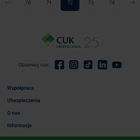
70
71
72
73
74
Poprzednia
Nast
Obserwuj nas:
Facebook
Instagram
TikTok
Linkedin
Youtube
Współpraca
Ubezpieczenia
O nas
Informacje