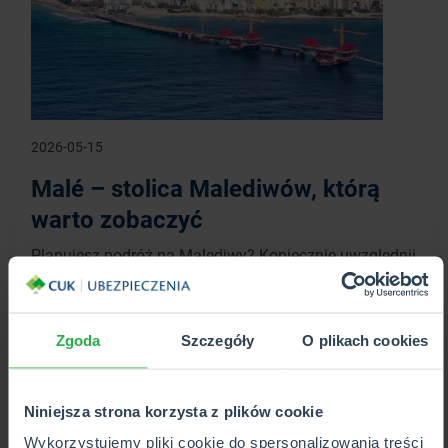
2026-05-15
Malé – stolica Malediwów, którą
warto zobaczyć
Planujesz podróż na Malediwy? Koniecznie uwzględnij
Malé w swoim planie zwiedzania!
WIĘCEJ
Zgoda
Szczegóły
O plikach cookies
Niniejsza strona korzysta z plików cookie
Wykorzystujemy pliki cookie do spersonalizowania treści