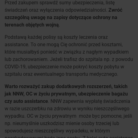
Przed zakupem sprawdź sumy ubezpieczenia, listę
świadczeń oraz wyłączenia odpowiedzialności.
Zwróć
szczególną uwagę na zapisy dotyczące ochrony na
terenach objętych wojną
.
Podstawą każdej polisy są koszty leczenia oraz
assistance. To one mogą Cię ochronić przed kosztami,
które musiałbyś ponieść w związku z nagłym wypadkiem
lub zachorowaniem. Jeżeli trafisz do szpitala np. z powodu
COVID-19, ubezpieczenie może pokryć koszty pobytu w
szpitalu oraz ewentualnego transportu medycznego.
Warto rozważyć zakup dodatkowych rozszerzeń, takich
jak NNW, OC w życiu prywatnym, ubezpieczenie bagażu
czy auto assistance
. NNW zapewnia wypłatę świadczenia
w razie uszczerbku na zdrowiu w wyniku nieszczęśliwego
wypadku. OC w życiu prywatnym może byc pomocne, jeśli
np. nieumyślnie uszkodzisz mienie osoby trzeciej lub
spowodujesz nieszczęśliwy wypadeku, w którym
poszkodowanymi będą inne osoby. Z kolei auto assistance