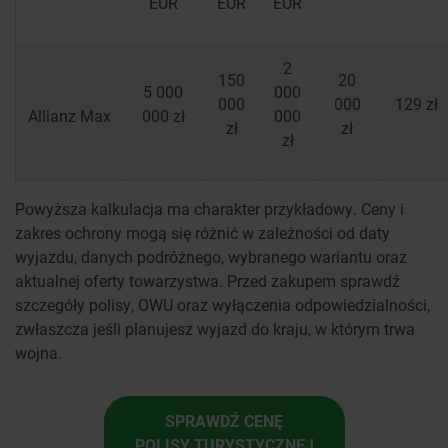
EUR
EUR
EUR
2
150
20
5 000
000
000
000
129 zł
Allianz Max
000 zł
000
zł
zł
zł
Powyższa kalkulacja ma charakter przykładowy. Ceny i
zakres ochrony mogą się różnić w zależności od daty
wyjazdu, danych podróżnego, wybranego wariantu oraz
aktualnej oferty towarzystwa. Przed zakupem sprawdź
szczegóły polisy, OWU oraz wyłączenia odpowiedzialności,
zwłaszcza jeśli planujesz wyjazd do kraju, w którym trwa
wojna.
SPRAWDŹ CENĘ
POLISY TURYSTYCZNEJ