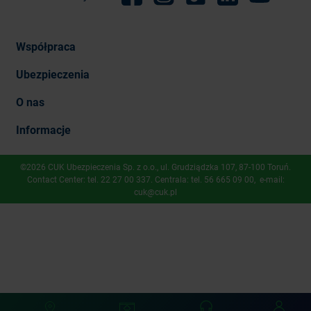
Facebook
Instagram
TikTok
Linkedin
Youtube
Współpraca
Ubezpieczenia
O nas
Informacje
©2026 CUK Ubezpieczenia Sp. z o.o., ​ul. Grudziądzka 107, 87-100 Toruń.
Contact Center: tel.
22 27 00 337
. Centrala: tel.
56 665 09 00
, e-mail:
cuk@cuk.pl