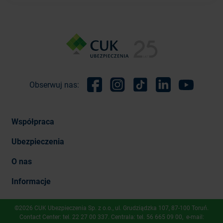
Obserwuj nas:
Facebook
Instagram
TikTok
Linkedin
Youtube
Współpraca
Ubezpieczenia
O nas
Informacje
©2026 CUK Ubezpieczenia Sp. z o.o., ​ul. Grudziądzka 107, 87-100 Toruń.
Contact Center: tel.
22 27 00 337
. Centrala: tel.
56 665 09 00
, e-mail: