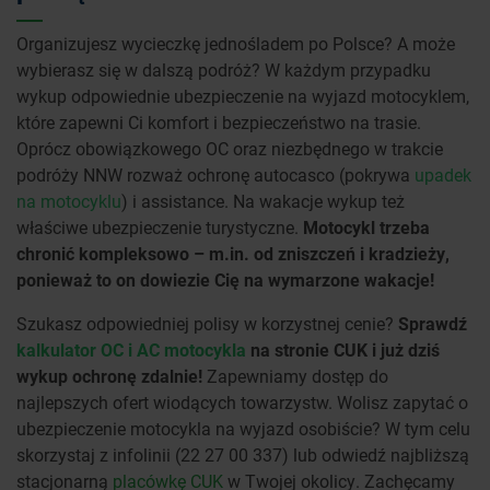
Organizujesz wycieczkę jednośladem po Polsce? A może
wybierasz się w dalszą podróż? W każdym przypadku
wykup odpowiednie ubezpieczenie na wyjazd motocyklem,
które zapewni Ci komfort i bezpieczeństwo na trasie.
Oprócz obowiązkowego OC oraz niezbędnego w trakcie
podróży NNW rozważ ochronę autocasco (pokrywa
upadek
na motocyklu
) i assistance. Na wakacje wykup też
właściwe ubezpieczenie turystyczne.
Motocykl
trzeba
chronić kompleksowo – m.in. od zniszczeń i kradzieży,
ponieważ to on dowiezie Cię na wymarzone wakacje!
Szukasz odpowiedniej polisy w korzystnej cenie?
Sprawdź
kalkulator OC i AC motocykla
na stronie CUK i już dziś
wykup ochronę zdalnie!
Zapewniamy dostęp do
najlepszych ofert wiodących towarzystw. Wolisz zapytać o
ubezpieczenie motocykla na wyjazd osobiście? W tym celu
skorzystaj z infolinii (22 27 00 337) lub odwiedź najbliższą
stacjonarną
placówkę CUK
w Twojej okolicy. Zachęcamy