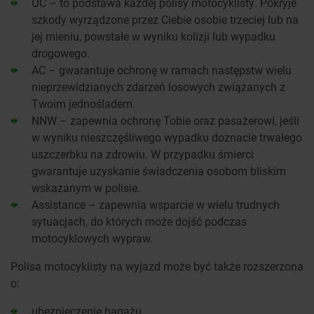
OC – to podstawa każdej polisy motocyklisty. Pokryje
szkody wyrządzone przez Ciebie osobie trzeciej lub na
jej mieniu, powstałe w wyniku kolizji lub wypadku
drogowego.
AC – gwarantuje ochronę w ramach następstw wielu
nieprzewidzianych zdarzeń losowych związanych z
Twoim jednośladem.
NNW – zapewnia ochronę Tobie oraz pasażerowi, jeśli
w wyniku nieszczęśliwego wypadku doznacie trwałego
uszczerbku na zdrowiu. W przypadku śmierci
gwarantuje uzyskanie świadczenia osobom bliskim
wskazanym w polisie.
Assistance – zapewnia wsparcie w wielu trudnych
sytuacjach, do których może dojść podczas
motocyklowych wypraw.
Polisa motocyklisty na wyjazd może być także rozszerzona
o:
ubezpieczenie bagażu,