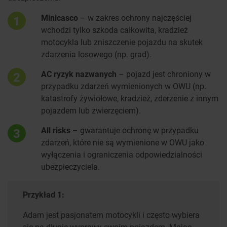
Minicasco
– w zakres ochrony najczęściej
1
wchodzi tylko szkoda całkowita, kradzież
motocykla lub zniszczenie pojazdu na skutek
zdarzenia losowego (np. grad).
AC ryzyk nazwanych
– pojazd jest chroniony w
2
przypadku zdarzeń wymienionych w OWU (np.
katastrofy żywiołowe, kradzież, zderzenie z innym
pojazdem lub zwierzęciem).
All risks
– gwarantuje ochronę w przypadku
3
zdarzeń, które nie są wymienione w OWU jako
wyłączenia i ograniczenia odpowiedzialności
ubezpieczyciela.
Przykład 1:
Adam jest pasjonatem motocykli i często wybiera
się na długie wyprawy swoim pojazdem. Mając