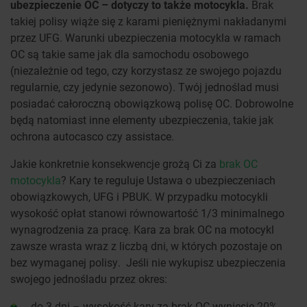
ubezpieczenie OC – dotyczy to także motocykla.
Brak
takiej polisy wiąże się z karami pieniężnymi nakładanymi
przez UFG. Warunki ubezpieczenia motocykla w ramach
OC są takie same jak dla samochodu osobowego
(niezależnie od tego, czy korzystasz ze swojego pojazdu
regularnie, czy jedynie sezonowo). Twój jednoślad musi
posiadać całoroczną obowiązkową polisę OC. Dobrowolne
będą natomiast inne elementy ubezpieczenia, takie jak
ochrona autocasco czy assistace.
Jakie konkretnie konsekwencje grożą Ci za
brak OC
motocykla
? Kary te reguluje Ustawa o ubezpieczeniach
obowiązkowych, UFG i PBUK. W przypadku motocykli
wysokość opłat stanowi równowartość 1/3 minimalnego
wynagrodzenia za pracę. Kara za brak OC na motocykl
zawsze wrasta wraz z liczbą dni, w których pozostaje on
bez wymaganej polisy. Jeśli nie wykupisz ubezpieczenia
swojego jednośladu przez okres:
do 3 dni – wysokość kary za brak OC wyniesie 20%