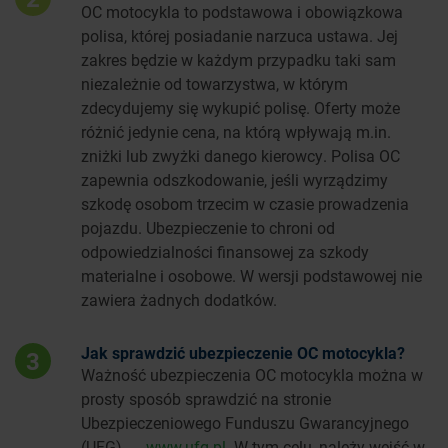
OC motocykla to podstawowa i obowiązkowa
polisa, której posiadanie narzuca ustawa. Jej
zakres będzie w każdym przypadku taki sam
niezależnie od towarzystwa, w którym
zdecydujemy się wykupić polisę. Oferty może
różnić jedynie cena, na którą wpływają m.in.
zniżki lub zwyżki danego kierowcy. Polisa OC
zapewnia odszkodowanie, jeśli wyrządzimy
szkodę osobom trzecim w czasie prowadzenia
pojazdu. Ubezpieczenie to chroni od
odpowiedzialności finansowej za szkody
materialne i osobowe. W wersji podstawowej nie
zawiera żadnych dodatków.
Jak sprawdzić ubezpieczenie OC motocykla?
3
Ważność ubezpieczenia OC motocykla można w
prosty sposób sprawdzić na stronie
Ubezpieczeniowego Funduszu Gwarancyjnego
(UFG) →
www.ufg.pl
. W tym celu, należy wejść w