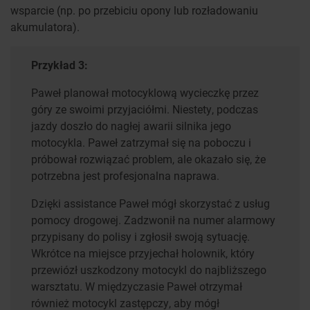
wsparcie (np. po przebiciu opony lub rozładowaniu
akumulatora).
Przykład 3:
Paweł planował motocyklową wycieczkę przez
góry ze swoimi przyjaciółmi. Niestety, podczas
jazdy doszło do nagłej awarii silnika jego
motocykla. Paweł zatrzymał się na poboczu i
próbował rozwiązać problem, ale okazało się, że
potrzebna jest profesjonalna naprawa.
Dzięki assistance Paweł mógł skorzystać z usług
pomocy drogowej. Zadzwonił na numer alarmowy
przypisany do polisy i zgłosił swoją sytuację.
Wkrótce na miejsce przyjechał holownik, który
przewiózł uszkodzony motocykl do najbliższego
warsztatu. W międzyczasie Paweł otrzymał
również motocykl zastępczy, aby mógł