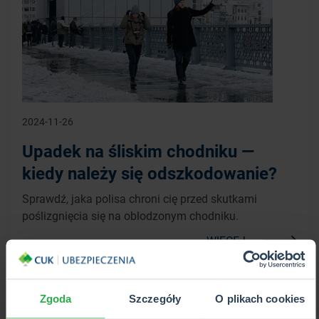
2024-11-26
Upadek na śliskim chodniku —
kiedy należy się odszkodowanie?
Sprawdź, jaka polisa chroni cię przed skutkami
poślizgnięcia się na oblodzonym chodniku.
WIĘCEJ
Zgoda
Szczegóły
O plikach cookies