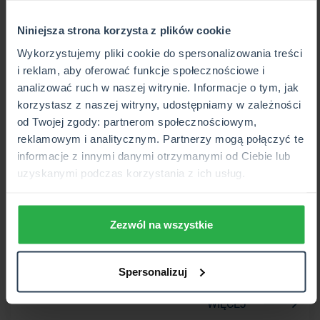
Niniejsza strona korzysta z plików cookie
Wykorzystujemy pliki cookie do spersonalizowania treści
i reklam, aby oferować funkcje społecznościowe i
analizować ruch w naszej witrynie. Informacje o tym, jak
korzystasz z naszej witryny, udostępniamy w zależności
od Twojej zgody: partnerom społecznościowym,
reklamowym i analitycznym. Partnerzy mogą połączyć te
2024-11-26
informacje z innymi danymi otrzymanymi od Ciebie lub
Aegon Bezpieczna Spłata —
uzyskanymi podczas korzystania z ich usług.
ubezpieczenie na życie dla
kredytobiorców
Zezwól na wszystkie
Wziąłeś kredyt? Zapoznaj się z ofertą firmy Aegon i
zabezpiecz swoich bliskich przed spłatą zobowiązań,
Spersonalizuj
na wypadek śmierci kredytobiorcy.
WIĘCEJ