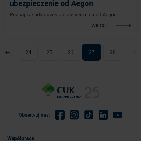
ubezpieczenie od Aegon
Poznaj zasady nowego ubezpieczenia od Aegon.
WIĘCEJ
24
25
26
27
28
Poprzednia
Nast
Obserwuj nas:
Facebook
Instagram
TikTok
Linkedin
Youtube
Współpraca