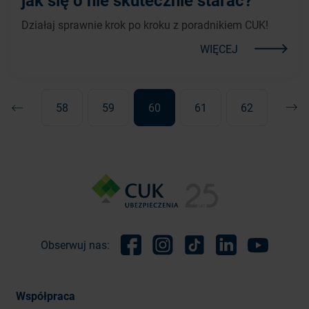
jak się o nie skutecznie starać?
Działaj sprawnie krok po kroku z poradnikiem CUK!
WIĘCEJ
58
59
60
61
62
Poprzednia
Nast
Obserwuj nas:
Facebook
Instagram
TikTok
Linkedin
Youtube
Współpraca