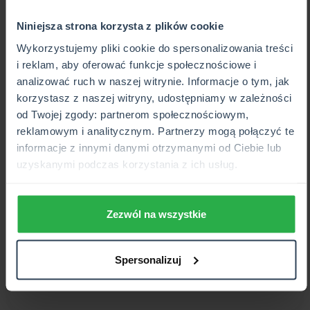
Niniejsza strona korzysta z plików cookie
Wykorzystujemy pliki cookie do spersonalizowania treści
i reklam, aby oferować funkcje społecznościowe i
analizować ruch w naszej witrynie. Informacje o tym, jak
korzystasz z naszej witryny, udostępniamy w zależności
od Twojej zgody: partnerom społecznościowym,
reklamowym i analitycznym. Partnerzy mogą połączyć te
informacje z innymi danymi otrzymanymi od Ciebie lub
2024-11-26
uzyskanymi podczas korzystania z ich usług.
Prawo jazdy T - wszystko, co
musisz wiedzieć. Jak zostać
Zezwól na wszystkie
kierowcą traktora?
Zobacz, co musisz wiedzieć o prawie jazdy T.
Spersonalizuj
WIĘCEJ