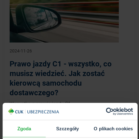
2024-11-26
Prawo jazdy C1 - wszystko, co
musisz wiedzieć. Jak zostać
kierowcą samochodu
dostawczego?
Wszystko o prawie jazdy C1.
WIĘCEJ
Zgoda
Szczegóły
O plikach cookies