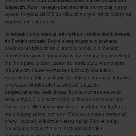
losowych.
Koszt takiego ubezpieczenia zazwyczaj nie jest
wysoki i wynosi od 200 do kilkuset złotych. Wiele zależy od
wartości nieruchomości.
To jednak dobra szansa, aby wykupić polisę dostosowaną
do Twoich potrzeb.
Dobre ubezpieczenie mieszkania
powinno nie tylko chronić interesy banku, ale również
zapewnić wsparcie finansowe w razie zdarzenia losowego
(np. huraganu, pożaru, zalania), kradzieży z włamaniem,
rabunku czy nawet wyrządzenia szkody sąsiadowi.
Rozszerzona polisa o elementy stałe i ruchomości domowe
to wyższa składka, ale też większe poczucie
bezpieczeństwa. Jeśli chcesz błyskawicznie sprawdzić
cenę, przyda Ci się nasz
szybki kalkulator ubezpieczenia
mieszkania
. Nie musisz godzić się na ofertę banku, która
ma okrojony zakres ochrony. Możesz samemu porównać
oferty i wybrać najkorzystniejszą opcję. Z kolei mając
podwójne ubezpieczenie mieszkania
w banku i
samodzielnie, nie jest jednoznaczne z dwoma