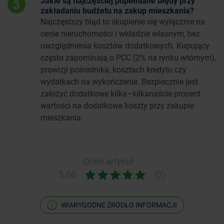
Jakie są najczęściej popełniane błędy przy
3
zakładaniu budżetu na zakup mieszkania?
Najczęstszy błąd to skupienie się wyłącznie na
cenie nieruchomości i wkładzie własnym, bez
uwzględnienia kosztów dodatkowych. Kupujący
często zapominają o PCC (2% na rynku wtórnym),
prowizji pośrednika, kosztach kredytu czy
wydatkach na wykończenie. Bezpiecznie jest
założyć dodatkowe kilka–kilkanaście procent
wartości na dodatkowe koszty przy zakupie
mieszkania.
Oceń artykuł
5.00
(2)
WIARYGODNE ŹRÓDŁO INFORMACJI