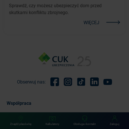
Sprawdź, czy możesz ubezpieczyć dom przed
skutkami konfliktu zbrojnego.
WIĘCEJ
Obserwuj nas:
Facebook
Instagram
TikTok
Linkedin
Youtube
Współpraca
Ubezpieczenia
Znajdź placówkę
Kalkulatory
Obsługa i kontakt
Zaloguj
O nas