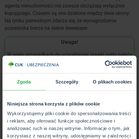
agenta nieruchomości nie zawsze obciążają wyłącznie
kupującego. Czasem są one dzielone między dwie strony.
Na rynku pierwotnym zdarza się, że wynagrodzenie
pośrednika bierze na siebie deweloper.
Uwaga!
W wielu przypadkach do uzgodnionej stawki netto należy
doliczyć jeszcze 23% VAT. Jeśli pośrednik korzysta ze
zwolnienia z VAT (np. ze względu na limit obrotów),
podatek ten nie wystąpi. Jednak zdecydowana większość
Zgoda
Szczegóły
O plikach cookies
większych biur nieruchomości działa jako płatnicy VAT.
Pamiętaj, aby kwota była jasno ustalona i wpisana w
umowę pośrednictwa.
Niniejsza strona korzysta z plików cookie
Koszty kredytu hipotecznego –
Wykorzystujemy pliki cookie do spersonalizowania treści
i reklam, aby oferować funkcje społecznościowe i
prowizje i ubezpieczenia
analizować ruch w naszej witrynie. Informacje o tym, jak
korzystasz z naszej witryny, udostępniamy w zależności