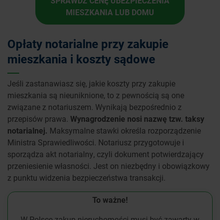
SPRAWDŹ CENĘ UBEZPIECZENIA
MIESZKANIA LUB DOMU
Opłaty notarialne przy zakupie
mieszkania i koszty sądowe
Jeśli zastanawiasz się, jakie koszty przy zakupie
mieszkania są nieuniknione, to z pewnością są one
związane z notariuszem. Wynikają bezpośrednio z
przepisów prawa.
Wynagrodzenie nosi nazwę tzw. taksy
notarialnej.
Maksymalne stawki określa rozporządzenie
Ministra Sprawiedliwości. Notariusz przygotowuje i
sporządza akt notarialny, czyli dokument potwierdzający
przeniesienie własności. Jest on niezbędny i obowiązkowy
z punktu widzenia bezpieczeństwa transakcji.
To ważne!
W Polsce zakup nieruchomości musi być zawarty w