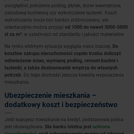
uwzględnić położenie podłóg, płytek, drzwi wewnętrzne,
zabudowę kuchenną czy wykończenie łazienki. Koszt
wykończenia może być bardzo zróżnicowany, ale
orientacyjnie można przyjąć
od 1000 do nawet 3000-5000
zł za m²
, w zależności od standardu i jakości materiałów.
Na rynku wtórnym sytuacja wygląda nieco inaczej.
Do
kosztów zakupu nieruchomości często trzeba doliczyć
odświeżenie ścian, wymianę podłóg, remont kuchni i
łazienki, a także dostosowanie wnętrza do własnych
potrzeb.
Do tego dochodzi jeszcze kwestia wyposażenia
mieszkania.
Ubezpieczenie mieszkania –
dodatkowy koszt i bezpieczeństwo
Jeśli kupujesz mieszkanie na kredyt, podstawowa polisa
jest obowiązkowa.
Dla banku istotna jest
ochrona
nieruchomości
, czyli zabezpieczenie murów od zdarzeń