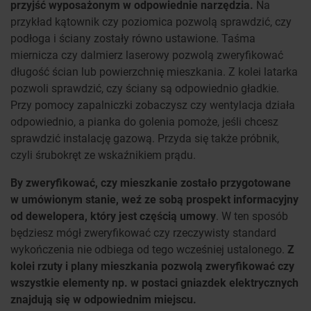
przyjść wyposażonym w odpowiednie narzędzia.
Na
przykład kątownik czy poziomica pozwolą sprawdzić, czy
podłoga i ściany zostały równo ustawione. Taśma
miernicza czy dalmierz laserowy pozwolą zweryfikować
długość ścian lub powierzchnię mieszkania. Z kolei latarka
pozwoli sprawdzić, czy ściany są odpowiednio gładkie.
Przy pomocy zapalniczki zobaczysz czy wentylacja działa
odpowiednio, a pianka do golenia pomoże, jeśli chcesz
sprawdzić instalację gazową. Przyda się także próbnik,
czyli śrubokręt ze wskaźnikiem prądu.
By zweryfikować, czy mieszkanie zostało przygotowane
w umówionym stanie, weź ze sobą prospekt informacyjny
od dewelopera, który jest częścią umowy
. W ten sposób
będziesz mógł zweryfikować czy rzeczywisty standard
wykończenia nie odbiega od tego wcześniej ustalonego.
Z
kolei rzuty i plany mieszkania pozwolą zweryfikować czy
wszystkie elementy np. w postaci gniazdek elektrycznych
znajdują się w odpowiednim miejscu.