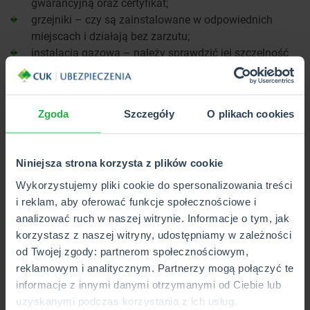
gwarancyjną oraz certyfikat;
grzejniki – czy są zainstalowane w odpowiednich
miejscach i działają bez zarzutu;
instalacja gazowa – należy sprawdzić jej szczelność
np. poprzez nakładanie w strategicznych miejscach
pianki do golenia, która poprzez pęcherzyki pokaże
ulatniający się gaz;
Zgoda
Szczegóły
O plikach cookies
wentylacja – trzeba sprawdzić, czy jest odpowiednio
wykonana np. poprzez zastosowanie włączonej
zapalniczki, której płomień powinien odchylać się w
Niniejsza strona korzysta z plików cookie
kierunku kratki, a nie odwrotnie;
instalacja elektryczna – warto sprawdzić ją pod kątem
Wykorzystujemy pliki cookie do spersonalizowania treści
przeciążeń, wykorzystując do tego oprawy z
i reklam, aby oferować funkcje społecznościowe i
żarówkami, które należy podłączyć do gniazdek i
analizować ruch w naszej witrynie. Informacje o tym, jak
sprawdzić, czy świecą one ciągłym, nieprzerywanym
korzystasz z naszej witryny, udostępniamy w zależności
światłem;
od Twojej zgody: partnerom społecznościowym,
media – warto zapytać dewelopera, czy
reklamowym i analitycznym. Partnerzy mogą połączyć te
doprowadzono do mieszkania odpowiednie instalacje
informacje z innymi danymi otrzymanymi od Ciebie lub
np. telewizję naziemną, kablową czy satelitarną itd.;
uzyskanymi podczas korzystania z ich usług.