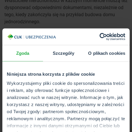
Właściciele nieruchomości w każdym momencie muszą też
dysponować odpowiednimi dokumentami, niezależnie od
tego, kiedy zakończyła się na przykład budowa domu
jednorodzinnego.
Wśród tych dokumentów muszą się znaleźć:
pozwolenie na budowę,
Zgoda
Szczegóły
O plikach cookies
protokoły związane z odbiorami częściowymi i
końcowymi,
Niniejsza strona korzysta z plików cookie
projekty budowlane,
Wykorzystujemy pliki cookie do spersonalizowania treści
dokumenty, które poświadczają przeprowadzane
i reklam, aby oferować funkcje społecznościowe i
zmiany w przygotowanych wcześniej projektach.
analizować ruch w naszej witrynie. Informacje o tym, jak
Czym grozi zaniedbanie obowiązków?
korzystasz z naszej witryny, udostępniamy w zależności
od Twojej zgody: partnerom społecznościowym,
reklamowym i analitycznym. Partnerzy mogą połączyć te
Zaniedbanie własnych obowiązków grozić może
informacje z innymi danymi otrzymanymi od Ciebie lub
różnorodnymi karami, przede wszystkim mowa tutaj o