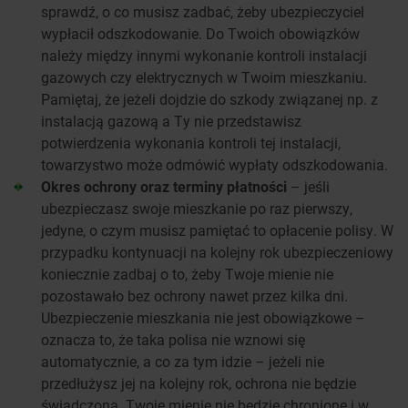
sprawdź, o co musisz zadbać, żeby ubezpieczyciel
wypłacił odszkodowanie. Do Twoich obowiązków
należy między innymi wykonanie kontroli instalacji
gazowych czy elektrycznych w Twoim mieszkaniu.
Pamiętaj, że jeżeli dojdzie do szkody związanej np. z
instalacją gazową a Ty nie przedstawisz
potwierdzenia wykonania kontroli tej instalacji,
towarzystwo może odmówić wypłaty odszkodowania.
Okres ochrony oraz terminy płatności
– jeśli
ubezpieczasz swoje mieszkanie po raz pierwszy,
jedyne, o czym musisz pamiętać to opłacenie polisy. W
przypadku kontynuacji na kolejny rok ubezpieczeniowy
koniecznie zadbaj o to, żeby Twoje mienie nie
pozostawało bez ochrony nawet przez kilka dni.
Ubezpieczenie mieszkania nie jest obowiązkowe –
oznacza to, że taka polisa nie wznowi się
automatycznie, a co za tym idzie – jeżeli nie
przedłużysz jej na kolejny rok, ochrona nie będzie
świadczona. Twoje mienie nie będzie chronione i w