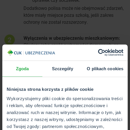
Dodatkowo polisa może nie obejmować zdarzeń,
które miały miejsce poza szkołą, jeśli zakres
ochrony nie został rozszerzony.
Wyłączenia w ubezpieczeniu mieszkaniowym:
2
Okulary, jako część ruchomości domowych, są
objęte ochroną głównie w przypadku zdarzeń
losowych, takich jak pożar, zalanie czy kradzież z
włamaniem. Ubezpieczenie nie obejmuje
Zgoda
Szczegóły
O plikach cookies
natomiast:
przypadkowego uszkodzenia (np. jeśli
Niniejsza strona korzysta z plików cookie
okulary spadną i się rozbiją),
Wykorzystujemy pliki cookie do spersonalizowania treści
kradzieży bez śladów włamania, np. jeśli
i reklam, aby oferować funkcje społecznościowe i
zostaną zabrane przez gościa w domu,
analizować ruch w naszej witrynie. Informacje o tym, jak
zgubienia poza miejscem ubezpieczenia,
korzystasz z naszej witryny, udostępniamy w zależności
naturalnego zużycia wynikającego z
od Twojej zgody: partnerom społecznościowym,
użytkowania.