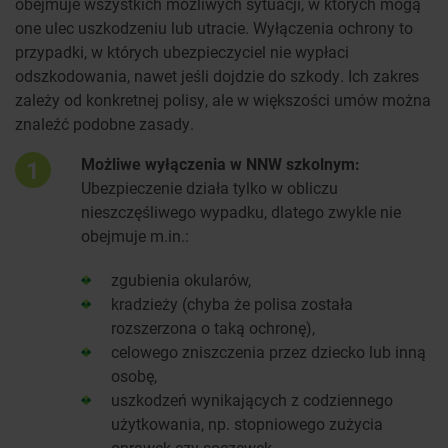
obejmuje wszystkich możliwych sytuacji, w których mogą
one ulec uszkodzeniu lub utracie. Wyłączenia ochrony to
przypadki, w których ubezpieczyciel nie wypłaci
odszkodowania, nawet jeśli dojdzie do szkody. Ich zakres
zależy od konkretnej polisy, ale w większości umów można
znaleźć podobne zasady.
Możliwe wyłączenia w NNW szkolnym:
1
Ubezpieczenie działa tylko w obliczu
nieszczęśliwego wypadku, dlatego zwykle nie
obejmuje m.in.:
zgubienia okularów,
kradzieży (chyba że polisa została
rozszerzona o taką ochronę),
celowego zniszczenia przez dziecko lub inną
osobę,
uszkodzeń wynikających z codziennego
użytkowania, np. stopniowego zużycia
oprawek czy soczewek.