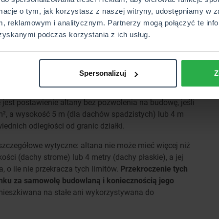
lokalnym urzędem.
rmacje o tym, jak korzystasz z naszej witryny, udostępniamy w z
, reklamowym i analitycznym. Partnerzy mogą połączyć te info
ę altanek na działce?
zyskanymi podczas korzystania z ich usług.
wszystkim przepisy ustawy Prawo budowlane (Dz.U.
dku działek na terenach rodzinnych ogrodów
Spersonalizuj
Z
ch ogrodach działkowych (Dz.U. 2014 poz. 40).
 budynków rekreacyjnych oraz obiektów małej
 jest postawienie altany bez pozwolenia na budowę, jeśli
m², a wysokość 5 m (dla dachów spadzistych) lub 4 m
ednich odległości od granic działki.
szczegółowe wytyczne: altana nie może mieć więcej niż
ci (dachy strome) lub 4 metry (dachy płaskie), a jej
o ile nie przekracza tych limitów.
Przekroczenie tych
ku za samowolę budowlaną i koniecznością jego
mieszkiwana na stałe ani wykorzystywana do