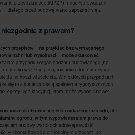
rowania przestrzennego (MPZP) mogą wprowadzać
 – dlatego przed budową warto zapoznać się z
y niezgodnie z prawem?
ących przepisów – na przykład bez wymaganego
 powierzchni lub wysokości – może skutkować
W takim przypadku organ nadzoru budowlanego (np.
 ma prawo wszcząć postępowanie administracyjne,
iektu na koszt właściciela. W niektórych przypadkach
ąże się to z koniecznością spełnienia rygorystycznych
j opłaty legalizacyjnej, która może wynosić nawet
sów może skutkować nie tylko nakazem rozbiórki, ale
ulaminu ogrodu, w tym wypowiedzeniem prawa do
poczęciem budowy warto dokładnie sprawdzić
ości – skonsultować się z lokalnym urzędem lub