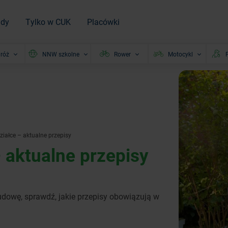
ady
Tylko w CUK
Placówki
róż
NNW szkolne
Rower
Motocykl
P
iałce – aktualne przepisy
 aktualne przepisy
udowę, sprawdź, jakie przepisy obowiązują w