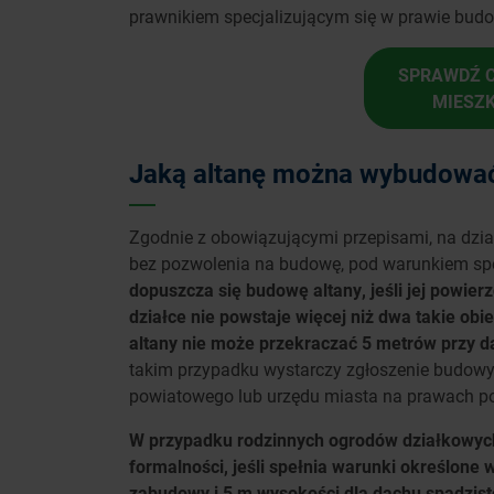
prawnikiem specjalizującym się w prawie bud
SPRAWDŹ C
MIESZ
Jaką altanę można wybudować
Zgodnie z obowiązującymi przepisami, na dzia
bez pozwolenia na budowę, pod warunkiem speł
dopuszcza się budowę altany, jeśli jej powier
działce nie powstaje więcej niż dwa takie ob
altany nie może przekraczać 5 metrów przy 
takim przypadku wystarczy zgłoszenie budowy
powiatowego lub urzędu miasta na prawach p
W przypadku rodzinnych ogrodów działkowych
formalności, jeśli spełnia warunki określon
zabudowy i 5 m wysokości dla dachu spadzist