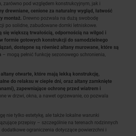
, zarówno pod względem konstrukcyjnym, jak i
ny drewniane, cenione za naturalny wygląd, łatwość
ty montaż.
Drewno pozwala na dużą swobodę
cji po solidne, zabudowane domki letniskowe.
 się większą trwałością, odpornością na wilgoć i
 formie gotowych konstrukcji do samodzielnego
iązań, dostępne są również altany murowane, które są
h
– mogą pełnić funkcję sezonowego schronienia,
tany otwarte, które mają lekką konstrukcję,
alne do relaksu w ciepłe dni, oraz altany zamknięte
ianami), zapewniające ochronę przed wiatrem i
one w drzwi, okna, a nawet ogrzewanie, co pozwala
ę nie tylko estetykę, ale także lokalne warunki
ązujące przepisy – szczególnie na terenach rodzinnych
 dodatkowe ograniczenia dotyczące powierzchni i