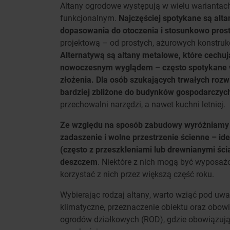
Altany ogrodowe występują w wielu wariantach
funkcjonalnym.
Najczęściej spotykane są alta
dopasowania do otoczenia i stosunkowo pros
projektową – od prostych, ażurowych konstruk
Alternatywą są altany metalowe, które cechują
nowoczesnym wyglądem – często spotykane w
złożenia. Dla osób szukających trwałych rozw
bardziej zbliżone do budynków gospodarczyc
przechowalni narzędzi, a nawet kuchni letniej.
Ze względu na sposób zabudowy wyróżniamy al
zadaszenie i wolne przestrzenie ścienne – ide
(często z przeszkleniami lub drewnianymi śc
deszczem
. Niektóre z nich mogą być wyposaż
korzystać z nich przez większą część roku.
Wybierając rodzaj altany, warto wziąć pod uwag
klimatyczne, przeznaczenie obiektu oraz obowi
ogrodów działkowych (ROD), gdzie obowiązują