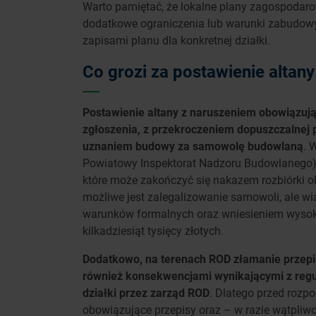
Warto pamiętać, że lokalne plany zagospoda
dodatkowe ograniczenia lub warunki zabudowy
zapisami planu dla konkretnej działki.
Co grozi za postawienie altan
Postawienie altany z naruszeniem obowiązuj
zgłoszenia, z przekroczeniem dopuszczalnej
uznaniem budowy za samowolę budowlaną
. 
Powiatowy Inspektorat Nadzoru Budowlanego)
które może zakończyć się nakazem rozbiórki ob
możliwe jest zalegalizowanie samowoli, ale wi
warunków formalnych oraz wniesieniem wysokie
kilkadziesiąt tysięcy złotych.
Dodatkowo, na terenach ROD złamanie przepi
również konsekwencjami wynikającymi z reg
działki przez zarząd ROD
. Dlatego przed roz
obowiązujące przepisy oraz – w razie wątpliw