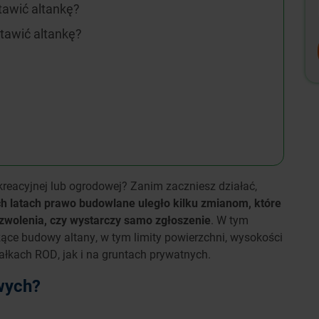
stawić altankę?
tawić altankę?
ekreacyjnej lub ogrodowej? Zanim zaczniesz działać,
ch latach prawo budowlane uległo kilku zmianom, które
ozwolenia, czy wystarczy samo zgłoszenie
. W tym
ące budowy altany, w tym limity powierzchni, wysokości
łkach ROD, jak i na gruntach prywatnych.
wych?