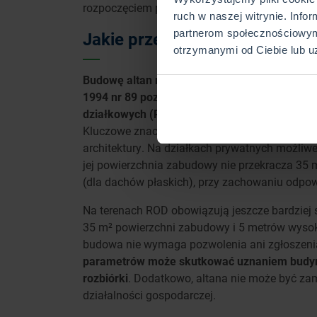
rozpoczęciem prac warto skonsultować się z 
ruch w naszej witrynie. Info
partnerom społecznościowym
Jakie przepisy regulują budow
otrzymanymi od Ciebie lub u
Budowę altan na działkach regulują przede 
1994 nr 89 poz. 414 z późn. zm.), a w przypa
działkowych (ROD) – także ustawa o rodzinny
Kluczowe znaczenie mają tu zapisy dotyczące
architektury. Na działkach prywatnych możliwe
jej powierzchnia zabudowy nie przekracza 35 
(dla dachów płaskich), przy zachowaniu odpowi
Na terenach ROD obowiązują jeszcze bardziej 
35 m² powierzchni zabudowy i 5 metrów wysokoś
budowa nie wymaga pozwolenia ani zgłoszenia, 
parametrów może skutkować uznaniem budyn
rozbiórki
. Dodatkowo, altana nie może być za
działalności gospodarczej.