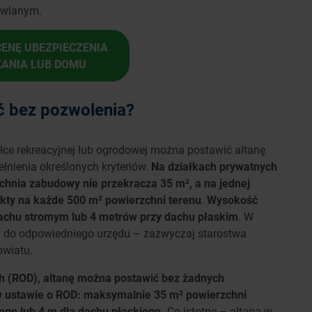
owlanym.
ENĘ UBEZPIECZENIA
KANIA LUB DOMU
 bez pozwolenia?
łce rekreacyjnej lub ogrodowej można postawić altanę
nienia określonych kryteriów.
Na działkach prywatnych
zchnia zabudowy nie przekracza 35 m², a na jednej
iekty na każde 500 m² powierzchni terenu
.
Wysokość
dachu stromym lub 4 metrów przy dachu płaskim
. W
 do odpowiedniego urzędu – zazwyczaj starostwa
owiatu.
 (ROD), altanę można postawić bez żadnych
e w ustawie o ROD: maksymalnie 35 m² powierzchni
ego lub 4 m dla dachu płaskiego.
Co istotne – altana w