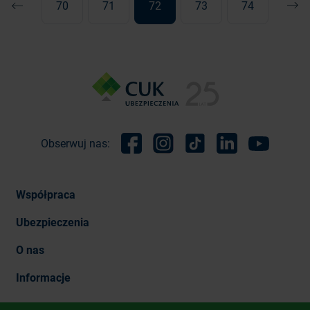
70
71
72
73
74
Poprzednia
Nast
Obserwuj nas:
Facebook
Instagram
TikTok
Linkedin
Youtube
Współpraca
Ubezpieczenia
O nas
Informacje