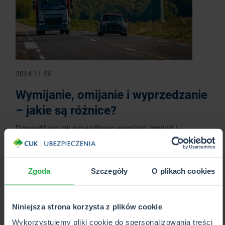
2024-11-26
Wymijanie, omijanie i wyprzedzanie
– jakie są różnice?
Dowiedź się jak prawidłowo wymijać, omijać i
wyprzedzać.
WIĘCEJ
Zgoda
Szczegóły
O plikach cookies
Niniejsza strona korzysta z plików cookie
Wykorzystujemy pliki cookie do spersonalizowania treści