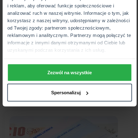
i reklam, aby oferować funkcje społecznościowe i
analizować ruch w naszej witrynie. Informacje o tym, jak
korzystasz z naszej witryny, udostępniamy w zależności
od Twojej zgody: partnerom społecznościowym,
reklamowym i analitycznym. Partnerzy mogą połączyć te
informacje z innymi danymi otrzymanymi od Ciebie lub
uzyskanymi podczas korzystania z ich usług.
2024-11-26
Czym jest czujnik położenia wału?
Zezwól na wszystkie
Dowiedź się więcej na temat czujnika położenia wału.
WIĘCEJ
Spersonalizuj