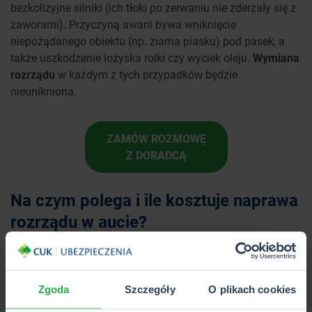
bezkolizyjne silniki (ich tłoki po zerwaniu nie zderzały się z
zaworami). Przyczyną awarii bywa wniknięcie
niepożądanego obiektu (np. ziarna piasku) pod pasek, a
także uszkodzenie łożyska rolki czy wyciek oleju.
Wymiana
rozrządu
w każdym z tych przypadków będzie
nieunikniona.
ZAMÓW ROZMOWĘ
Z DORADCĄ
Na czym polega i ile kosztuje naprawa
rozrządu w aucie?
Jak wymienić pasek rozrządu?
Najlepiej udać się z tym do
mechanika. Zwykle nie jest to bowiem szybka i prosta
naprawa — trwa od 2 do 3 godzin. Wymaga więc
Zgoda
Szczegóły
O plikach cookies
pozostawienia auta w warsztacie. Podobnie jak w