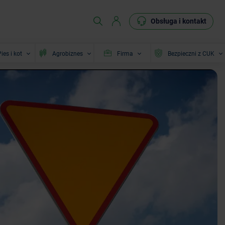
Obsługa i kontakt
ies i kot
Agrobiznes
Firma
Bezpieczni z CUK