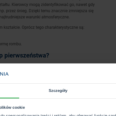
ztałtu. Kierowcy mogą zidentyfikować go, nawet gdy
np. przez śnieg. Dzięki temu znacznie zmniejsza się
ajtrudniejsze warunki atmosferyczne.
m kształcie. Oprócz tego charakterystyczne są:
ormę rombu.
ąp pierwszeństwa?
po drodze podporządkowanej – zanim będzie mógł on
zeństwa przejazdu pojazdom, które poruszają się po
Szczegóły
 plików cookie
do spersonalizowania treści i reklam, aby oferować funkcje sp