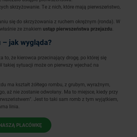
ych skrzyżowanie. Te z nich, które mają pierwszeństwo,
iżaniu się do skrzyżowania z ruchem okrężnym (ronda). W
 właśnie ze znakiem
ustąp pierwszeństwa przejazdu
.
 – jak wygląda?
a to, że kierowca przecinający drogę, po której się
 takiej sytuacji może on pierwszy wjechać na
zdu ma kształt żółtego rombu, z grubym, wyraźnym,
, aż nie zostanie odwołany. Ma to miejsce, kiedy przy
erwszeństwem". Jest to taki sam romb z tym wyjątkiem,
rna linia.
NASZĄ PLACÓWKĘ