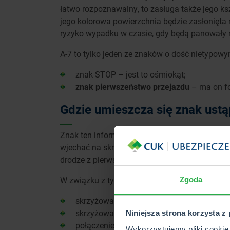
łatwo rozpoznawalny, to zasługa także jego ks
jego kolorowa powierzchnia będzie zasłonięta 
ryzyko wypadku w czasie, gdy będą panowały n
A-7 to tylko jeden ze znaków o dość nietypowy
znak STOP – jest to ośmiokąt;
znak pierwszeństwo przejazdu
– ma on f
Gdzie umieszcza się znak ust
Znak ten informuje, że kierowca porusza się 
wjechać na skrzyżowanie, musi ustąpić pierws
drodze z pierwszeństwem.
W związku z tym umieszcza się go przed:
Zgoda
skrzyżowaniami,
skrzyżowaniami o ruchu okrężnym,
Niniejsza strona korzysta z
połączeniem dróg.
Wykorzystujemy pliki cookie 