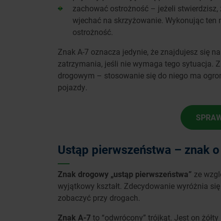
zachować ostrożność – jeżeli stwierdzisz
wjechać na skrzyżowanie. Wykonując ten
ostrożność.
Znak A-7 oznacza jedynie, że znajdujesz się 
zatrzymania, jeśli nie wymaga tego sytuacja. 
drogowym – stosowanie się do niego ma ogr
pojazdy.
SPRAW
Ustąp pierwszeństwa – znak o
Znak drogowy
„
ustąp pierwszeństwa
”
ze wzgl
wyjątkowy kształt. Zdecydowanie wyróżnia się 
zobaczyć przy drogach.
Znak A-7
to “odwrócony” trójkąt. Jest on żółt