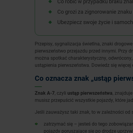
Co robić w przypadku braku zn
Co grozi za zignorowanie znaku
Ubezpiecz swoje życie i samoch
Przepisy, sygnalizacja świetlna, znaki drogowe
pierwszeństwo przejazdu przed innymi. Przy d
można spotkać charakterystyczny, odwrócony, ż
ustąpienia pierwszeństwa. Dowiedz się więcej 
Co oznacza znak „ustąp pierw
Znak A-7
, czyli
ustąp pierwszeństwa
, znajduj
musisz przepuścić wszystkie pojazdy, które ja
Jeśli zauważysz taki znak, to w zależności od s
zatrzymać się – jesteś do tego zobowiązan
pojazdy poruszające się po drodze uprzywi