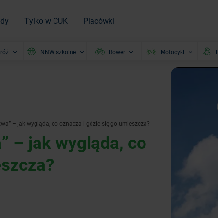
ady
Tylko w CUK
Placówki
róż
NNW szkolne
Rower
Motocykl
P
wa” – jak wygląda, co oznacza i gdzie się go umieszcza?
” – jak wygląda, co
eszcza?