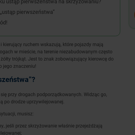
aku ustąp pierwszeństwa na skrzyżowaniu?
 „ustąp pierwszeństwa”
ód!
 i kierujący ruchem wskazują, które pojazdy mają
rogach w mieście, na terenie niezabudowanym często
ółty trójkąt. Jest to znak zobowiązujący kierowcę do
o jego znaczeniu!
szeństwa”?
e się przy drogach podporządkowanych. Widząc go,
dą po drodze uprzywilejowanej.
ytuacji, musisz:
y, jeśli przez skrzyżowanie właśnie przejeżdżają
lejowanej;