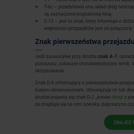
T-6c – przedstawia ona układ dróg tworząc
są zaznaczone pogrubioną linią.
C-12 – jest to znak, który informuje o zbl
większości przypadków jest on połączony
Znak pierwszeństwa przejazdu
Jeśli zauważyłeś przy drodze
znak A-7
, oznacz
poruszasz, zobaczył charakterystyczny romb. W
skrzyżowanie.
Znak D-6 informujący o pierwszeństwie przeja
białym obramowaniem. Obowiązuje on tak długo
drodze pojawia się znak D-2 „koniec
drogi
z pi
że znajduje się na nim szeroka, poprzeczna cza
ZNAJDŹ 