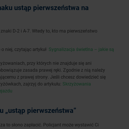
naku ustąp pierwszeństwa na
naki D-2 i A-7. Wtedy to, kto ma pierwszeństwo
o niej, czytając artykuł
Sygnalizacja świetlna – jakie są
żowaniach, przy których nie znajduje się ani
obowiązuje zasada prawej ręki. Zgodnie z nią należy
ącemu z prawej strony. Jeśli chcesz dowiedzieć się
zyżówkach, zajrzyj do artykułu:
Skrzyżowania
ejazdu
ku „ustąp pierwszeństwa”
 za to słono zapłacić. Policjant może wystawić Ci