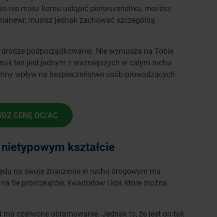
, że nie masz komu ustąpić pierwszeństwa, możesz
 manewr, musisz jednak zachować szczególną
na drodze podporządkowanej. Nie wymusza na Tobie
Znak ten jest jednym z ważniejszych w całym ruchu
omny wpływ na bezpieczeństwo osób prowadzących
DŹ CENĘ OC/AC
 nietypowym kształcie
ędu na swoje znaczenie w ruchu drogowym ma
na tle prostokątów, kwadratów i kół, które można
y i ma czerwone obramowanie. Jednak to, że jest on tak